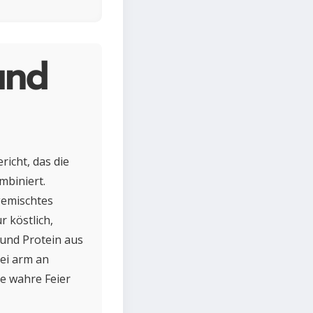
und
richt, das die
mbiniert.
gemischtes
 köstlich,
 und Protein aus
bei arm an
ne wahre Feier