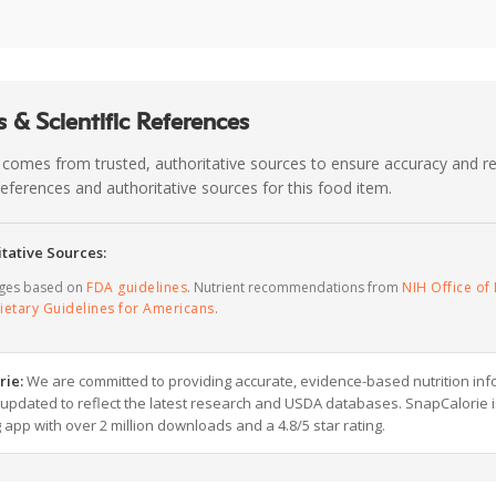
 & Scientific References
 comes from trusted, authoritative sources to ensure accuracy and rel
c references and authoritative sources for this food item.
tative Sources:
ages based on
FDA guidelines
. Nutrient recommendations from
NIH Office of 
ietary Guidelines for Americans
.
rie:
We are committed to providing accurate, evidence-based nutrition inf
y updated to reflect the latest research and USDA databases. SnapCalorie i
g app with over 2 million downloads and a 4.8/5 star rating.