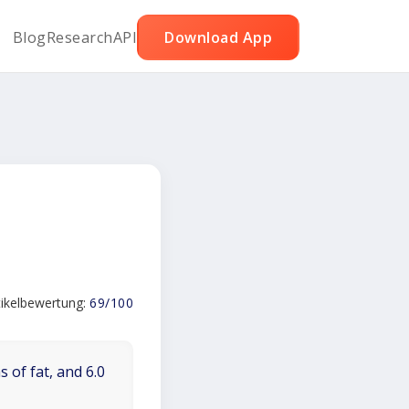
Blog
Research
API
Download App
tikelbewertung:
69/100
 of fat, and 6.0