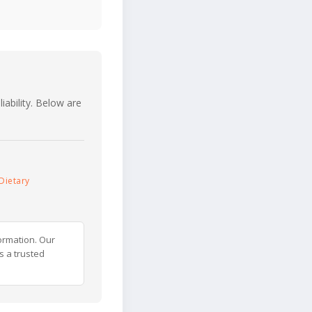
iability. Below are
Dietary
ormation. Our
s a trusted