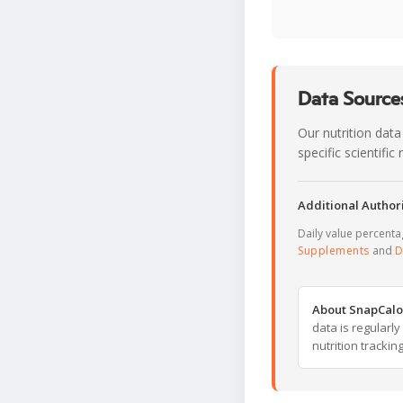
Data Sources
Our nutrition data
specific scientifi
Additional Authori
Daily value percent
Supplements
and
D
About SnapCalo
data is regularl
nutrition trackin