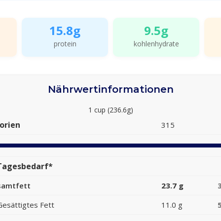
15.8g
9.5g
protein
kohlenhydrate
Nährwertinformationen
1 cup (236.6g)
orien
315
Tagesbedarf*
samtfett
23.7 g
Gesättigtes Fett
11.0 g