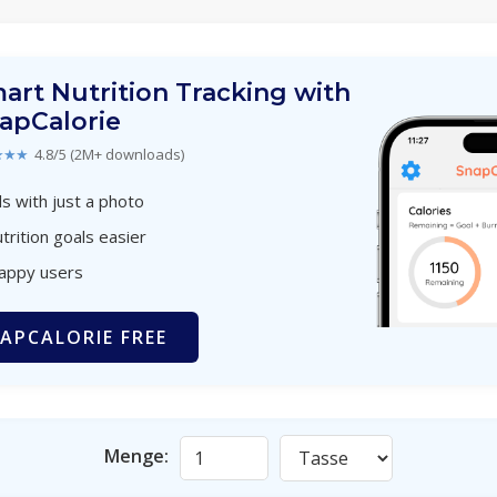
art Nutrition Tracking with
apCalorie
★★★
4.8/5 (2M+ downloads)
s with just a photo
trition goals easier
happy users
APCALORIE FREE
Menge: