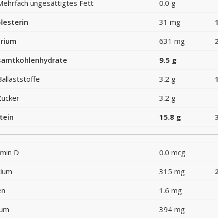
Mehrfach ungesättigtes Fett
0.0 g
lesterin
31 mg
rium
631 mg
amtkohlenhydrate
9.5 g
Ballaststoffe
3.2 g
Zucker
3.2 g
tein
15.8 g
amin D
0.0 mcg
cium
315 mg
en
1.6 mg
ium
394 mg