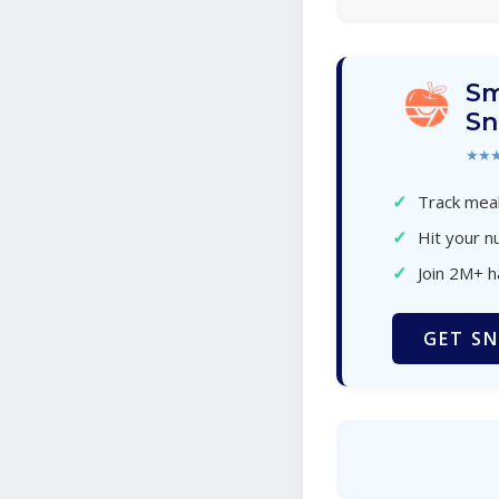
Sm
Sn
★★
✓
Track meal
✓
Hit your nu
✓
Join 2M+ 
GET SN