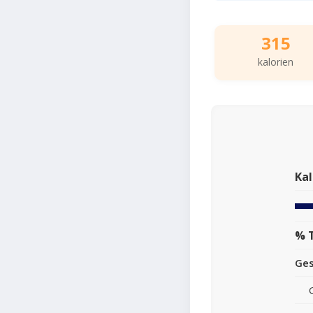
315
kalorien
Kal
% 
Ge