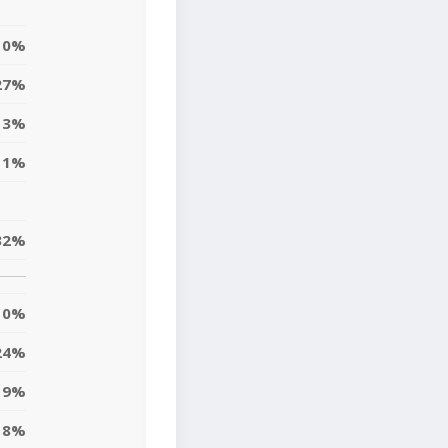
10%
27%
3%
11%
32%
0%
24%
9%
8%