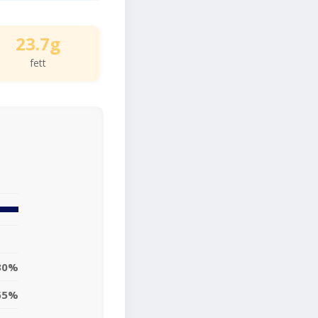
23.7g
fett
30%
55%