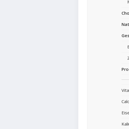
Cho
Nat
Ges
Pro
Vit
Cal
Eis
Kal