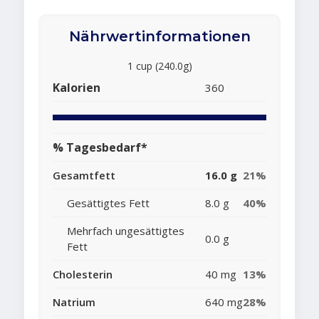
Nährwertinformationen
1 cup (240.0g)
Kalorien
360
% Tagesbedarf*
Gesamtfett
16.0 g
21%
Gesättigtes Fett
8.0 g
40%
Mehrfach ungesättigtes
0.0 g
Fett
Cholesterin
40 mg
13%
Natrium
640 mg
28%