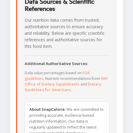
Data Sources & Scientific
References
Our nutrition data comes from trusted,
authoritative sources to ensure accuracy
and reliability. Below are specific scientific
references and authoritative sources for
this food item.
Additional Authoritative Sources:
Daily value percentages based on
FDA
guidelines
. Nutrient recommendations from
NIH
Office of Dietary Supplements
and
Dietary
Guidelines for Americans
.
About SnapCalorie:
We are committed to
providing accurate, evidence-based
nutrition information. Our data is
regularly updated to reflect the latest