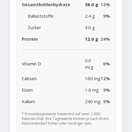
Gesamtkohlenhydrate
36.0 g
13%
Ballaststoffe
2.4 g
9%
Zucker
4.0 g
Protein
12.0 g
24%
0.0
Vitamin D
0%
mcg
Calcium
160 mg
12%
Eisen
1.6 mg
9%
Kalium
240 mg
5%
* Prozenttageswerte basierend auf einer 2.000-
Kalorien-Diät. Ihre Tageswerte können je nach Ihrem
Kalorienbedarf höher oder niedriger sein.