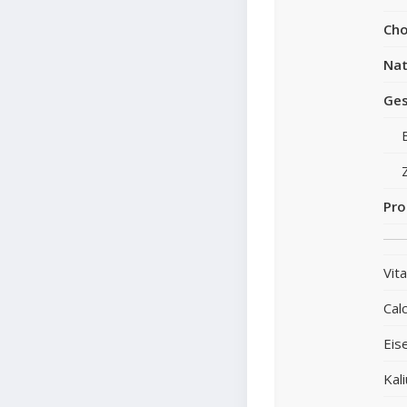
Cho
Nat
Ges
Pro
Vit
Cal
Eis
Kal