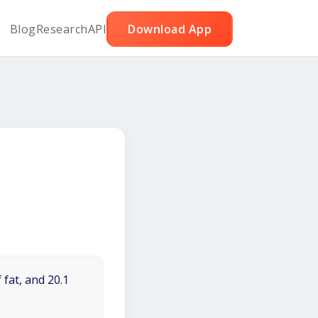
Blog
Research
API
Download App
 fat, and 20.1