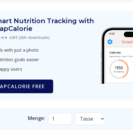
art Nutrition Tracking with
apCalorie
★★★
4.8/5 (2M+ downloads)
s with just a photo
trition goals easier
happy users
APCALORIE FREE
Menge: