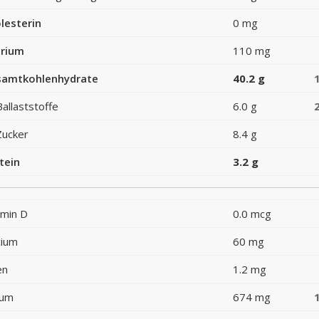
lesterin
0 mg
rium
110 mg
amtkohlenhydrate
40.2 g
Ballaststoffe
6.0 g
Zucker
8.4 g
tein
3.2 g
amin D
0.0 mcg
cium
60 mg
en
1.2 mg
ium
674 mg