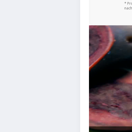
* Pr
nach