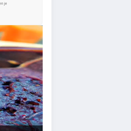
en je