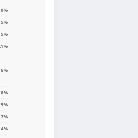
0%
5%
15%
21%
6%
0%
5%
7%
14%