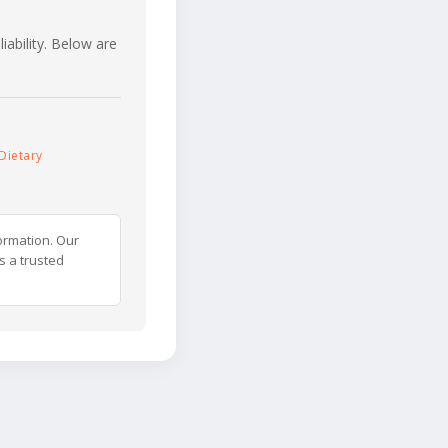
iability. Below are
Dietary
ormation. Our
s a trusted