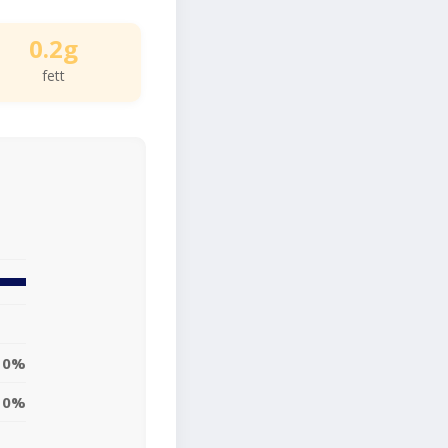
0.2g
fett
0%
0%