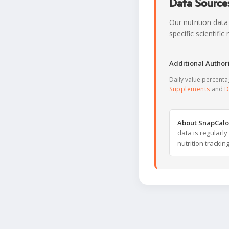
Data Sources
Our nutrition data
specific scientifi
Additional Authori
Daily value percent
Supplements
and
D
About SnapCalo
data is regularl
nutrition trackin