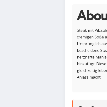
About
Steak mit Pilzsoß
cremigen Soße au
Ursprünglich aus
bescheidene Stea
herzhafte Mahlze
hinzufügt. Diese
gleichzeitig lebe
Anlass macht.