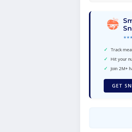
Sm
Sn
★★
✓
Track meal
✓
Hit your nu
✓
Join 2M+ 
GET SN