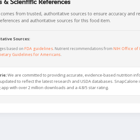
 & Scientific References
 comes from trusted, authoritative sources to ensure accuracy and rel
c references and authoritative sources for this food item.
tative Sources:
ages based on
FDA guidelines
. Nutrient recommendations from
NIH Office of 
ietary Guidelines for Americans
.
rie:
We are committed to providing accurate, evidence-based nutrition inf
y updated to reflect the latest research and USDA databases. SnapCalorie i
g app with over 2 million downloads and a 4.8/5 star rating.