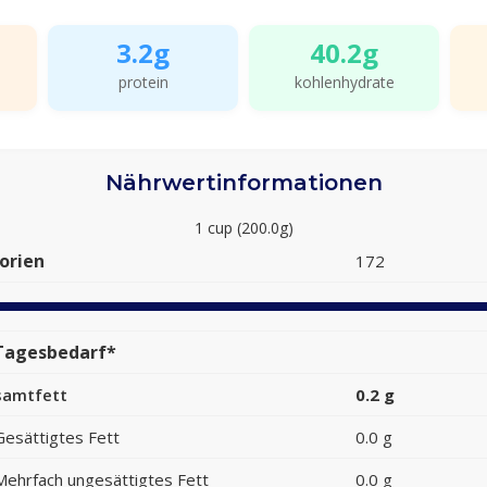
3.2g
40.2g
protein
kohlenhydrate
Nährwertinformationen
1 cup (200.0g)
orien
172
Tagesbedarf*
samtfett
0.2 g
Gesättigtes Fett
0.0 g
Mehrfach ungesättigtes Fett
0.0 g