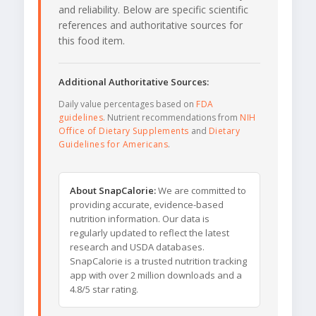
and reliability. Below are specific scientific
references and authoritative sources for
this food item.
Additional Authoritative Sources:
Daily value percentages based on
FDA
guidelines
. Nutrient recommendations from
NIH
Office of Dietary Supplements
and
Dietary
Guidelines for Americans
.
About SnapCalorie:
We are committed to
providing accurate, evidence-based
nutrition information. Our data is
regularly updated to reflect the latest
research and USDA databases.
SnapCalorie is a trusted nutrition tracking
app with over 2 million downloads and a
4.8/5 star rating.