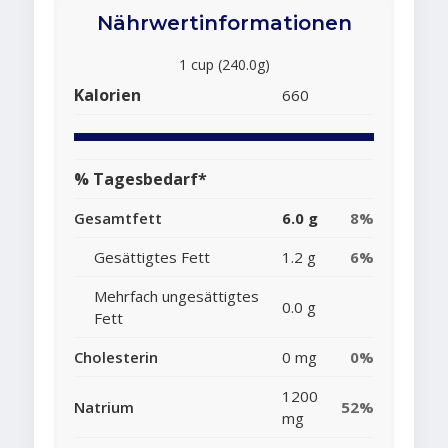
Nährwertinformationen
1 cup (240.0g)
Kalorien
660
% Tagesbedarf*
Gesamtfett
6.0 g
8%
Gesättigtes Fett
1.2 g
6%
Mehrfach ungesättigtes
0.0 g
Fett
Cholesterin
0 mg
0%
1200
Natrium
52%
mg