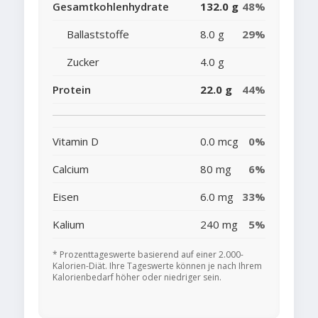
Gesamtkohlenhydrate
132.0 g
48%
Ballaststoffe
8.0 g
29%
Zucker
4.0 g
Protein
22.0 g
44%
Vitamin D
0.0 mcg
0%
Calcium
80 mg
6%
Eisen
6.0 mg
33%
Kalium
240 mg
5%
* Prozenttageswerte basierend auf einer 2.000-
Kalorien-Diät. Ihre Tageswerte können je nach Ihrem
Kalorienbedarf höher oder niedriger sein.