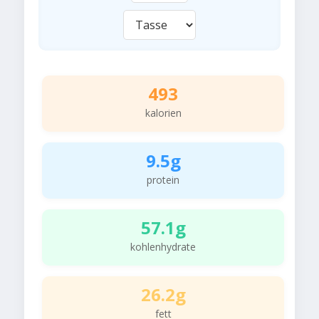
493
kalorien
9.5g
protein
57.1g
kohlenhydrate
26.2g
fett