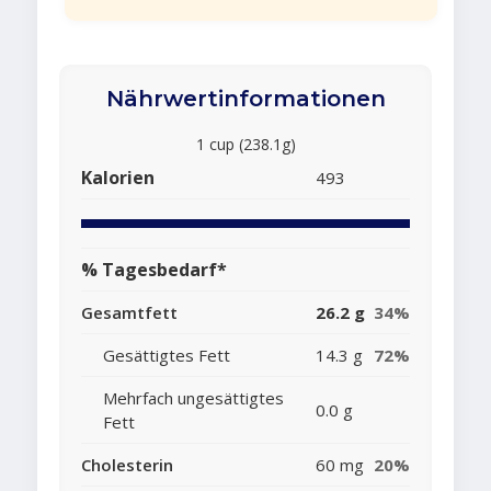
Nährwertinformationen
1 cup (238.1g)
Kalorien
493
% Tagesbedarf*
Gesamtfett
26.2 g
34%
Gesättigtes Fett
14.3 g
72%
Mehrfach ungesättigtes
0.0 g
Fett
Cholesterin
60 mg
20%