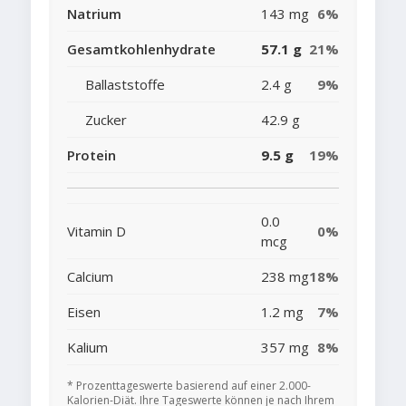
Natrium
143 mg
6%
Gesamtkohlenhydrate
57.1 g
21%
Ballaststoffe
2.4 g
9%
Zucker
42.9 g
Protein
9.5 g
19%
0.0
Vitamin D
0%
mcg
Calcium
238 mg
18%
Eisen
1.2 mg
7%
Kalium
357 mg
8%
* Prozenttageswerte basierend auf einer 2.000-
Kalorien-Diät. Ihre Tageswerte können je nach Ihrem