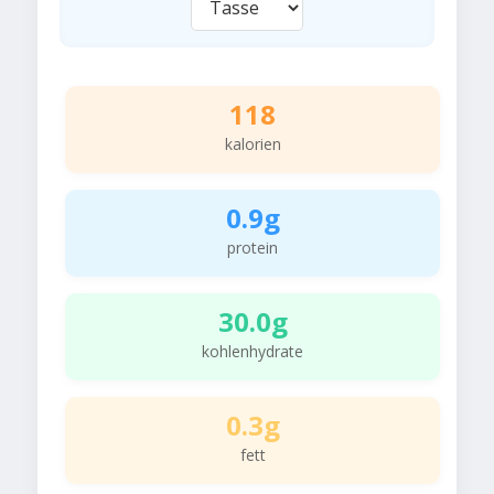
118
kalorien
0.9g
protein
30.0g
kohlenhydrate
0.3g
fett