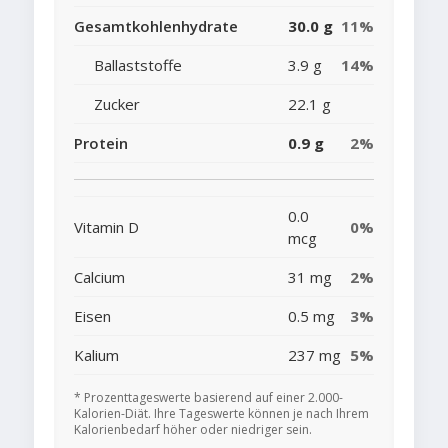
Gesamtkohlenhydrate
30.0 g
11%
Ballaststoffe
3.9 g
14%
Zucker
22.1 g
Protein
0.9 g
2%
0.0
Vitamin D
0%
mcg
Calcium
31 mg
2%
Eisen
0.5 mg
3%
Kalium
237 mg
5%
* Prozenttageswerte basierend auf einer 2.000-
Kalorien-Diät. Ihre Tageswerte können je nach Ihrem
Kalorienbedarf höher oder niedriger sein.