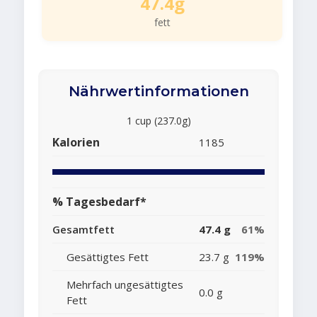
47.4g
fett
Nährwertinformationen
1 cup (237.0g)
Kalorien
1185
% Tagesbedarf*
Gesamtfett
47.4 g
61%
Gesättigtes Fett
23.7 g
119%
Mehrfach ungesättigtes
0.0 g
Fett