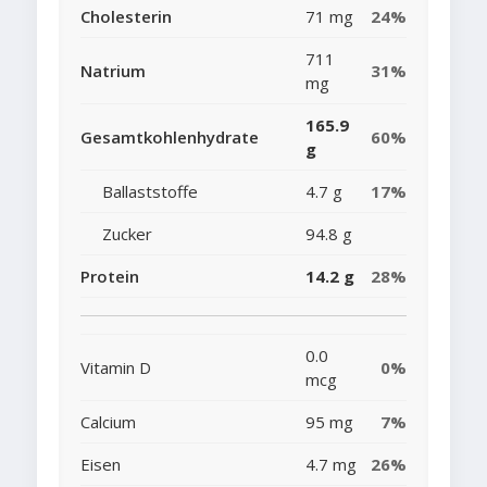
Cholesterin
71 mg
24%
711
Natrium
31%
mg
165.9
Gesamtkohlenhydrate
60%
g
Ballaststoffe
4.7 g
17%
Zucker
94.8 g
Protein
14.2 g
28%
0.0
Vitamin D
0%
mcg
Calcium
95 mg
7%
Eisen
4.7 mg
26%