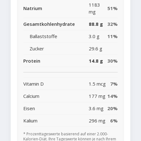
1183
Natrium
51%
mg
Gesamtkohlenhydrate
88.8 g
32%
Ballaststoffe
3.0 g
11%
Zucker
29.6 g
Protein
14.8 g
30%
Vitamin D
1.5 mcg
7%
Calcium
177 mg
14%
Eisen
3.6 mg
20%
Kalium
296 mg
6%
* Prozenttageswerte basierend auf einer 2.000-
Kalorien-Diät. Ihre Tageswerte können je nach Ihrem