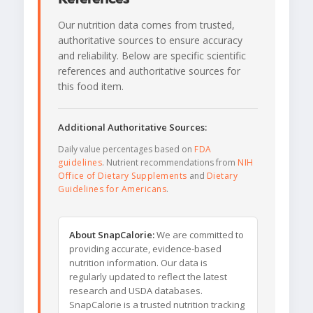
Our nutrition data comes from trusted,
authoritative sources to ensure accuracy
and reliability. Below are specific scientific
references and authoritative sources for
this food item.
Additional Authoritative Sources:
Daily value percentages based on
FDA
guidelines
. Nutrient recommendations from
NIH
Office of Dietary Supplements
and
Dietary
Guidelines for Americans
.
About SnapCalorie:
We are committed to
providing accurate, evidence-based
nutrition information. Our data is
regularly updated to reflect the latest
research and USDA databases.
SnapCalorie is a trusted nutrition tracking