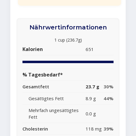
Nährwertinformationen
1 cup (236.7g)
Kalorien
651
% Tagesbedarf*
Gesamtfett
23.7 g
30%
Gesättigtes Fett
8.9 g
44%
Mehrfach ungesättigtes
0.0 g
Fett
Cholesterin
118 mg
39%