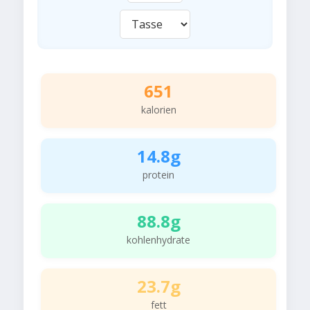
651
kalorien
14.8g
protein
88.8g
kohlenhydrate
23.7g
fett