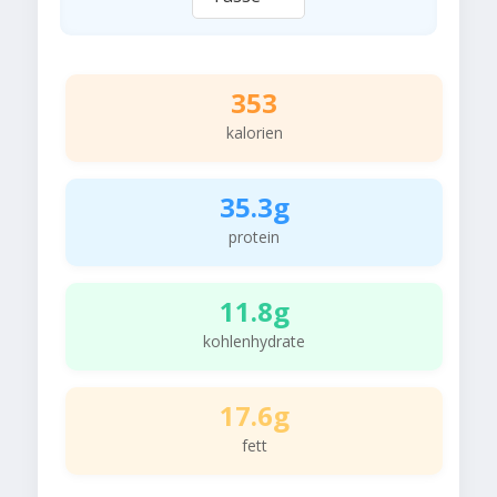
353
kalorien
35.3g
protein
11.8g
kohlenhydrate
17.6g
fett