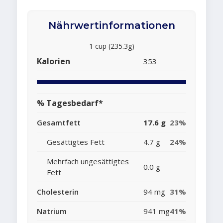
Nährwertinformationen
1 cup (235.3g)
Kalorien
353
% Tagesbedarf*
Gesamtfett
17.6 g
23%
Gesättigtes Fett
4.7 g
24%
Mehrfach ungesättigtes
0.0 g
Fett
Cholesterin
94 mg
31%
Natrium
941 mg
41%