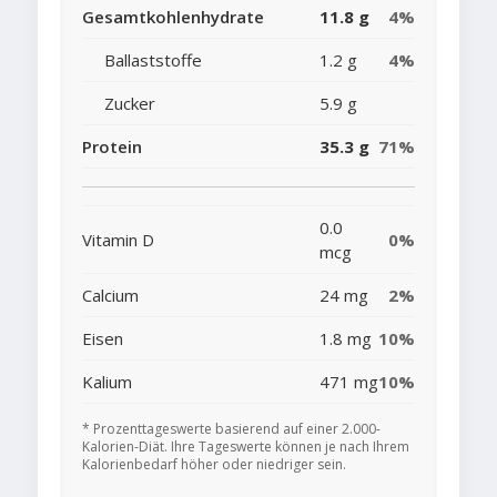
Gesamtkohlenhydrate
11.8 g
4%
Ballaststoffe
1.2 g
4%
Zucker
5.9 g
Protein
35.3 g
71%
0.0
Vitamin D
0%
mcg
Calcium
24 mg
2%
Eisen
1.8 mg
10%
Kalium
471 mg
10%
* Prozenttageswerte basierend auf einer 2.000-
Kalorien-Diät. Ihre Tageswerte können je nach Ihrem
Kalorienbedarf höher oder niedriger sein.