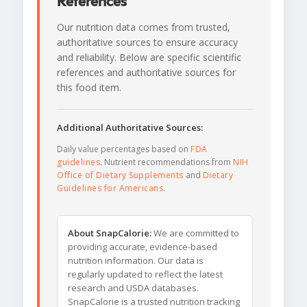
References
Our nutrition data comes from trusted,
authoritative sources to ensure accuracy
and reliability. Below are specific scientific
references and authoritative sources for
this food item.
Additional Authoritative Sources:
Daily value percentages based on
FDA
guidelines
. Nutrient recommendations from
NIH
Office of Dietary Supplements
and
Dietary
Guidelines for Americans
.
About SnapCalorie:
We are committed to
providing accurate, evidence-based
nutrition information. Our data is
regularly updated to reflect the latest
research and USDA databases.
SnapCalorie is a trusted nutrition tracking