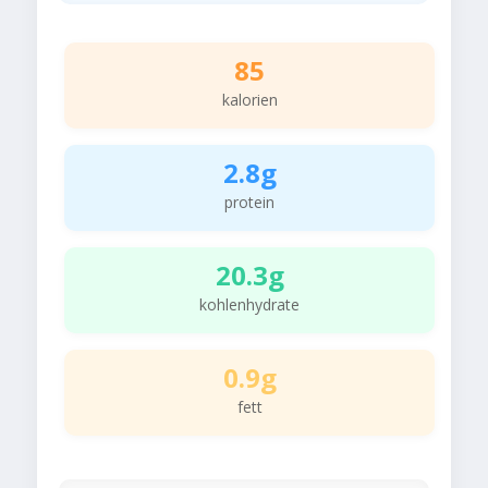
85
kalorien
2.8g
protein
20.3g
kohlenhydrate
0.9g
fett