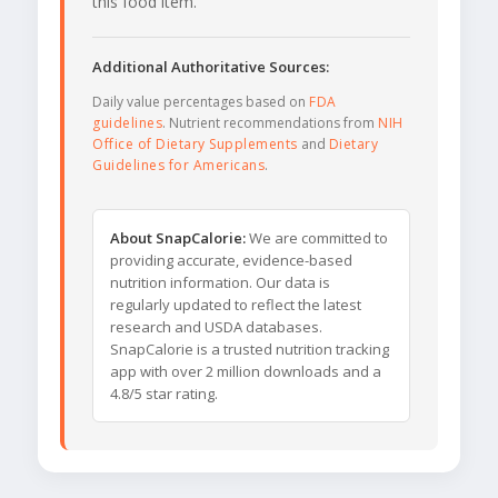
this food item.
Additional Authoritative Sources:
Daily value percentages based on
FDA
guidelines
. Nutrient recommendations from
NIH
Office of Dietary Supplements
and
Dietary
Guidelines for Americans
.
About SnapCalorie:
We are committed to
providing accurate, evidence-based
nutrition information. Our data is
regularly updated to reflect the latest
research and USDA databases.
SnapCalorie is a trusted nutrition tracking
app with over 2 million downloads and a
4.8/5 star rating.