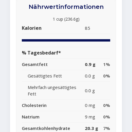
Nährwertinformationen
1 cup (236.6g)
Kalorien
85
% Tagesbedarf*
Gesamtfett
0.9 g
1%
Gesättigtes Fett
0.0 g
0%
Mehrfach ungesättigtes
0.0 g
Fett
Cholesterin
0 mg
0%
Natrium
9 mg
0%
Gesamtkohlenhydrate
20.3 g
7%