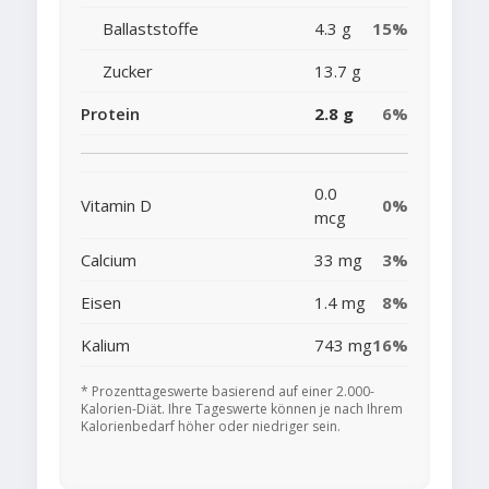
Ballaststoffe
4.3 g
15%
Zucker
13.7 g
Protein
2.8 g
6%
0.0
Vitamin D
0%
mcg
Calcium
33 mg
3%
Eisen
1.4 mg
8%
Kalium
743 mg
16%
* Prozenttageswerte basierend auf einer 2.000-
Kalorien-Diät. Ihre Tageswerte können je nach Ihrem
Kalorienbedarf höher oder niedriger sein.