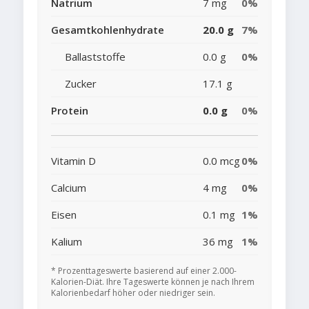
Natrium
7 mg
0%
Gesamtkohlenhydrate
20.0 g
7%
Ballaststoffe
0.0 g
0%
Zucker
17.1 g
Protein
0.0 g
0%
Vitamin D
0.0 mcg
0%
Calcium
4 mg
0%
Eisen
0.1 mg
1%
Kalium
36 mg
1%
* Prozenttageswerte basierend auf einer 2.000-
Kalorien-Diät. Ihre Tageswerte können je nach Ihrem
Kalorienbedarf höher oder niedriger sein.