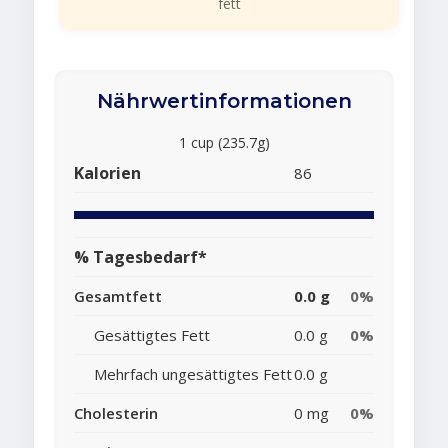
fett
Nährwertinformationen
1 cup (235.7g)
Kalorien
86
% Tagesbedarf*
Gesamtfett
0.0 g
0%
Gesättigtes Fett
0.0 g
0%
Mehrfach ungesättigtes Fett
0.0 g
Cholesterin
0 mg
0%