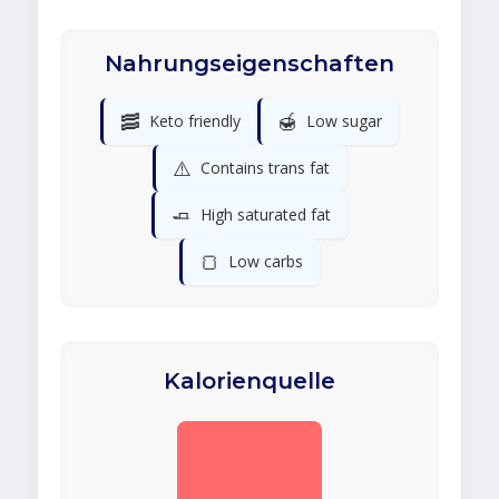
Nahrungseigenschaften
🥓
🍯
Keto friendly
Low sugar
⚠️
Contains trans fat
🧈
High saturated fat
🍞
Low carbs
Kalorienquelle