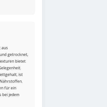
t aus
und getrocknet,
exturen bietet
 Gelegenheit.
ttgehalt, ist
 Nährstoffen.
en für ein
s bei jedem