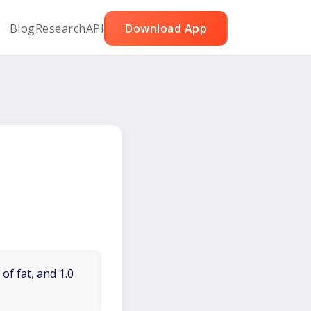
Blog
Research
API
Download App
of fat, and 1.0