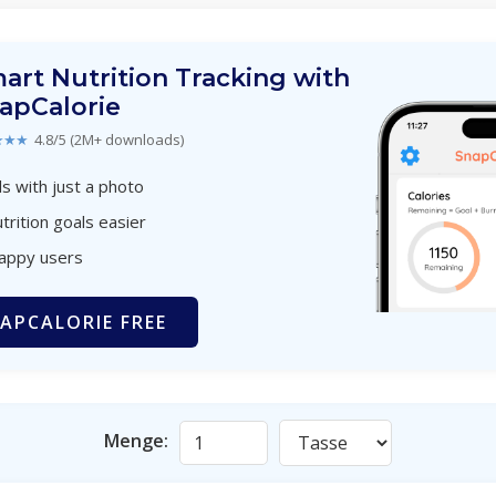
art Nutrition Tracking with
apCalorie
★★★
4.8/5 (2M+ downloads)
s with just a photo
trition goals easier
happy users
APCALORIE FREE
Menge: