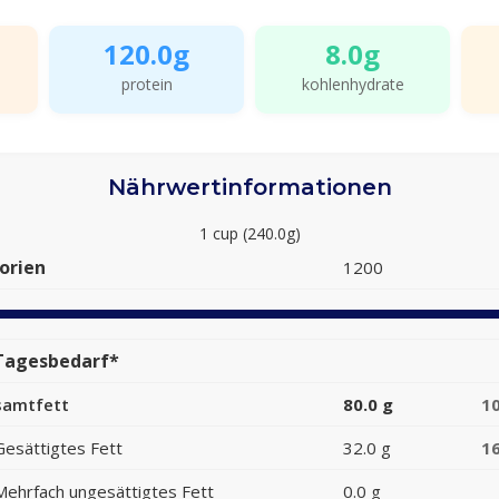
120.0g
8.0g
protein
kohlenhydrate
Nährwertinformationen
1 cup (240.0g)
orien
1200
Tagesbedarf*
samtfett
80.0 g
1
Gesättigtes Fett
32.0 g
1
Mehrfach ungesättigtes Fett
0.0 g