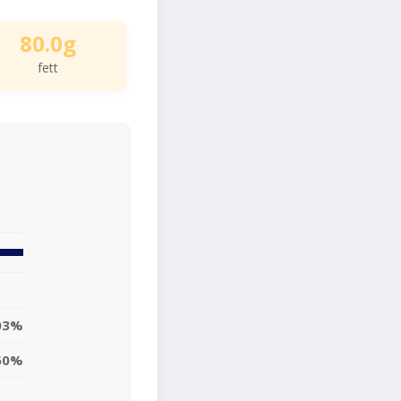
80.0g
fett
03%
60%