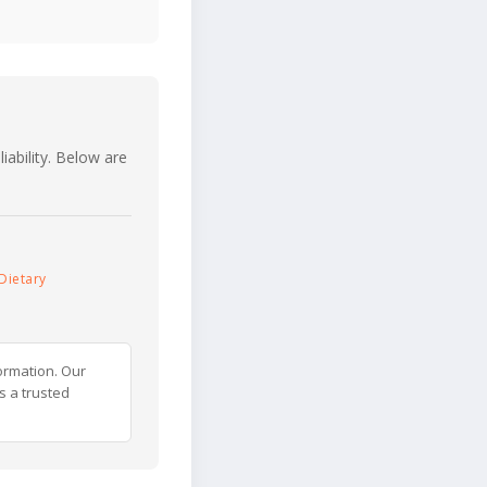
iability. Below are
Dietary
ormation. Our
s a trusted