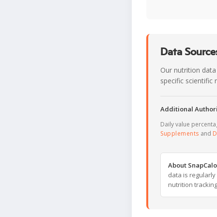
Data Sources
Our nutrition data
specific scientifi
Additional Authori
Daily value percent
Supplements
and
D
About SnapCalo
data is regularl
nutrition trackin