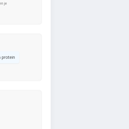
en je
 protein