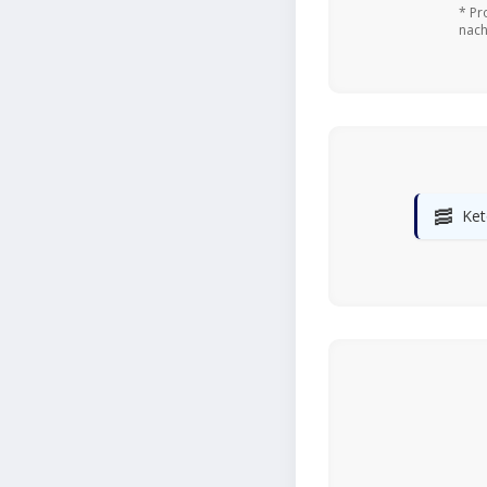
* Pr
nach
🥓
Ket