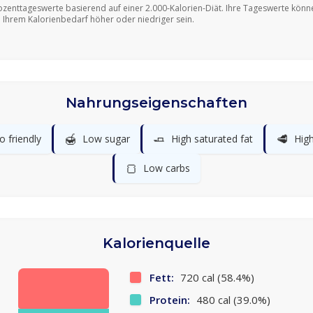
ozenttageswerte basierend auf einer 2.000-Kalorien-Diät. Ihre Tageswerte könn
 Ihrem Kalorienbedarf höher oder niedriger sein.
Nahrungseigenschaften
🍯
🧈
🥩
o friendly
Low sugar
High saturated fat
High
🍞
Low carbs
Kalorienquelle
Fett:
720 cal (58.4%)
Protein:
480 cal (39.0%)