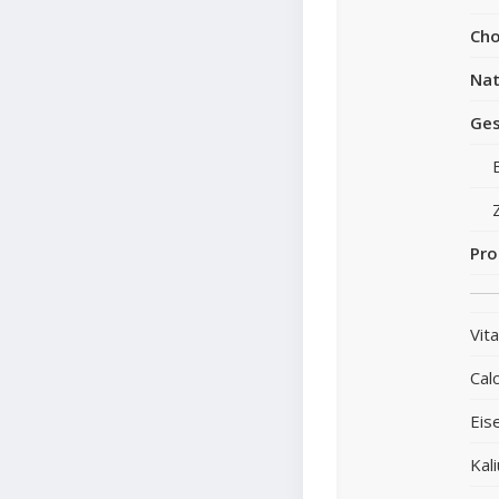
Cho
Nat
Ges
Pro
Vit
Cal
Eis
Kal