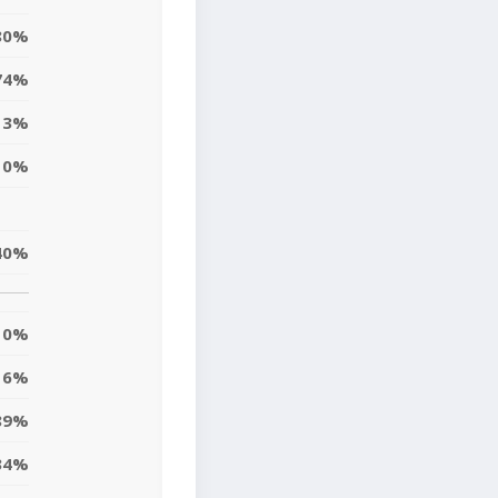
80%
74%
3%
0%
40%
0%
6%
89%
34%