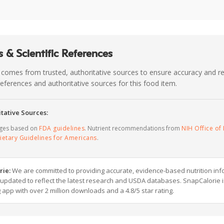
 & Scientific References
 comes from trusted, authoritative sources to ensure accuracy and rel
c references and authoritative sources for this food item.
tative Sources:
ages based on
FDA guidelines
. Nutrient recommendations from
NIH Office of 
ietary Guidelines for Americans
.
rie:
We are committed to providing accurate, evidence-based nutrition inf
y updated to reflect the latest research and USDA databases. SnapCalorie i
g app with over 2 million downloads and a 4.8/5 star rating.