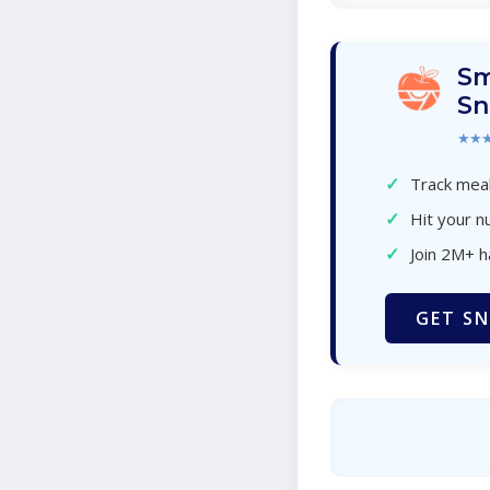
Sm
Sn
★★
✓
Track meal
✓
Hit your nu
✓
Join 2M+ 
GET SN