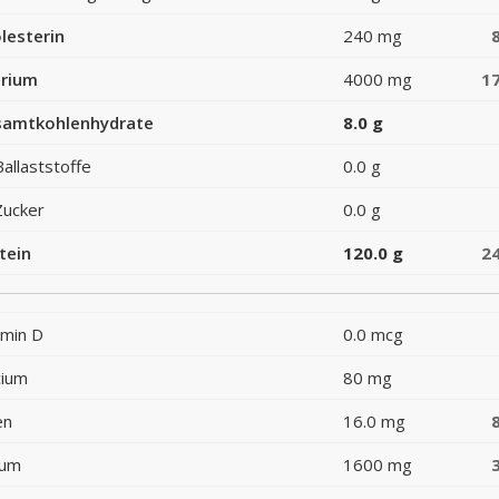
lesterin
240 mg
rium
4000 mg
1
amtkohlenhydrate
8.0 g
Ballaststoffe
0.0 g
Zucker
0.0 g
tein
120.0 g
2
amin D
0.0 mcg
cium
80 mg
en
16.0 mg
ium
1600 mg