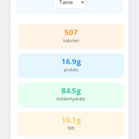
507
kalorien
16.9g
protein
84.5g
kohlenhydrate
10.1g
fett