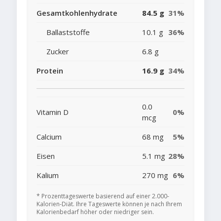
Gesamtkohlenhydrate
84.5 g
31%
Ballaststoffe
10.1 g
36%
Zucker
6.8 g
Protein
16.9 g
34%
0.0
Vitamin D
0%
mcg
Calcium
68 mg
5%
Eisen
5.1 mg
28%
Kalium
270 mg
6%
* Prozenttageswerte basierend auf einer 2.000-
Kalorien-Diät. Ihre Tageswerte können je nach Ihrem
Kalorienbedarf höher oder niedriger sein.