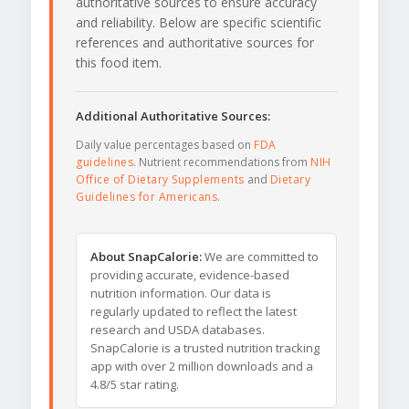
authoritative sources to ensure accuracy
and reliability. Below are specific scientific
references and authoritative sources for
this food item.
Additional Authoritative Sources:
Daily value percentages based on
FDA
guidelines
. Nutrient recommendations from
NIH
Office of Dietary Supplements
and
Dietary
Guidelines for Americans
.
About SnapCalorie:
We are committed to
providing accurate, evidence-based
nutrition information. Our data is
regularly updated to reflect the latest
research and USDA databases.
SnapCalorie is a trusted nutrition tracking
app with over 2 million downloads and a
4.8/5 star rating.