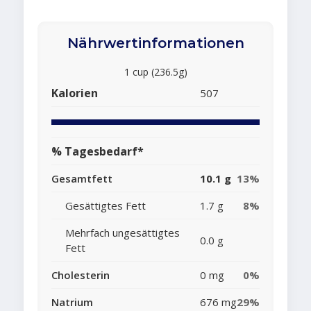
Nährwertinformationen
1 cup (236.5g)
Kalorien
507
% Tagesbedarf*
Gesamtfett
10.1 g
13%
Gesättigtes Fett
1.7 g
8%
Mehrfach ungesättigtes
0.0 g
Fett
Cholesterin
0 mg
0%
Natrium
676 mg
29%