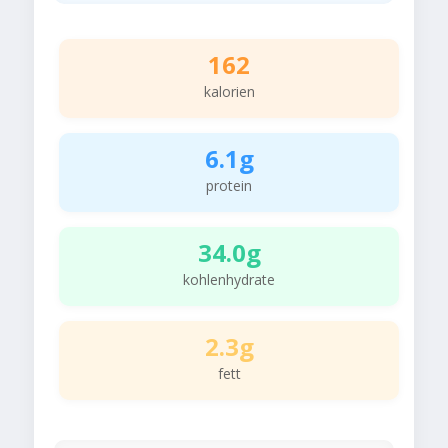
162
kalorien
6.1g
protein
34.0g
kohlenhydrate
2.3g
fett