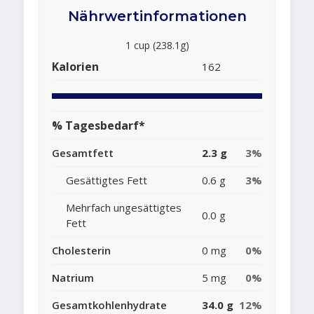
Nährwertinformationen
1 cup (238.1g)
Kalorien
162
% Tagesbedarf*
Gesamtfett
2.3 g
3%
Gesättigtes Fett
0.6 g
3%
Mehrfach ungesättigtes
0.0 g
Fett
Cholesterin
0 mg
0%
Natrium
5 mg
0%
Gesamtkohlenhydrate
34.0 g
12%