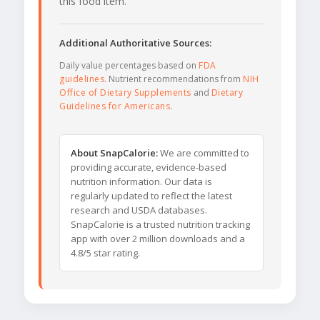
this food item.
Additional Authoritative Sources:
Daily value percentages based on
FDA
guidelines
. Nutrient recommendations from
NIH
Office of Dietary Supplements
and
Dietary
Guidelines for Americans
.
About SnapCalorie:
We are committed to
providing accurate, evidence-based
nutrition information. Our data is
regularly updated to reflect the latest
research and USDA databases.
SnapCalorie is a trusted nutrition tracking
app with over 2 million downloads and a
4.8/5 star rating.