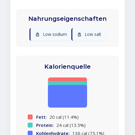
Nahrungseigenschaften
🧂
🧂
Low sodium
Low salt
Kalorienquelle
Fett:
20 cal (11.4%)
Protein:
24 cal (13.5%)
Kohlenhydrate:
136 cal (75.1%)