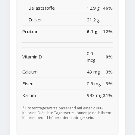
Ballaststoffe
12.9 g
46%
Zucker
21.2 g
Protein
6.1 g
12%
0.0
Vitamin D
0%
mcg
Calcium
43 mg
3%
Eisen
0.6 mg
3%
Kalium
993 mg
21%
* Prozenttageswerte basierend auf einer 2.000-
Kalorien-Diät. Ihre Tageswerte können je nach Ihrem
Kalorienbedarf höher oder niedriger sein.