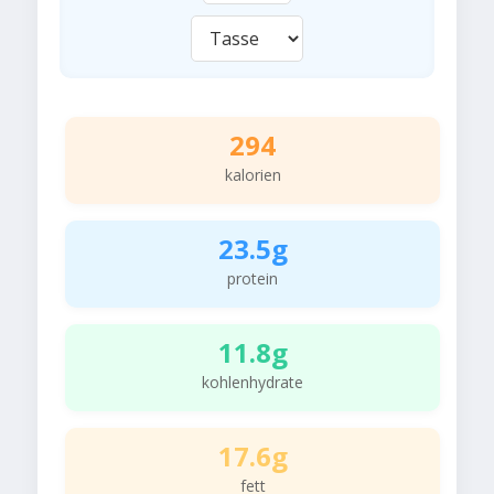
294
kalorien
23.5g
protein
11.8g
kohlenhydrate
17.6g
fett