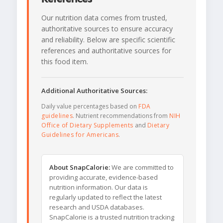
Our nutrition data comes from trusted,
authoritative sources to ensure accuracy
and reliability. Below are specific scientific
references and authoritative sources for
this food item.
Additional Authoritative Sources:
Daily value percentages based on
FDA
guidelines
. Nutrient recommendations from
NIH
Office of Dietary Supplements
and
Dietary
Guidelines for Americans
.
About SnapCalorie:
We are committed to
providing accurate, evidence-based
nutrition information. Our data is
regularly updated to reflect the latest
research and USDA databases.
SnapCalorie is a trusted nutrition tracking