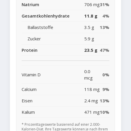
Natrium
706 mg
31%
Gesamtkohlenhydrate
11.8 g
4%
Ballaststoffe
3.5 g
13%
Zucker
5.9 g
Protein
23.5 g
47%
0.0
Vitamin D
0%
mcg
Calcium
118 mg
9%
Eisen
2.4 mg
13%
Kalium
471 mg
10%
* Prozenttageswerte basierend auf einer 2.000-
Kalorien-Diät. Ihre Tageswerte können je nach Ihrem