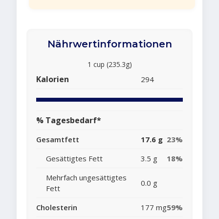
Nährwertinformationen
1 cup (235.3g)
Kalorien
294
% Tagesbedarf*
Gesamtfett
17.6 g
23%
Gesättigtes Fett
3.5 g
18%
Mehrfach ungesättigtes
0.0 g
Fett
Cholesterin
177 mg
59%