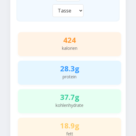
424
kalorien
28.3g
protein
37.7g
kohlenhydrate
18.9g
fett