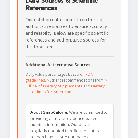
Data Sources & Scientific
References
Our nutrition data comes from trusted,
authoritative sources to ensure accuracy
and reliability. Below are specific scientific
references and authoritative sources for
this food item.
Additional Authoritative Sources:
Daily value percentages based on
FDA
guidelines
. Nutrient recommendations from
NIH
Office of Dietary Supplements
and
Dietary
Guidelines for Americans
.
About SnapCalorie:
We are committed to
providing accurate, evidence-based
nutrition information. Our data is
regularly updated to reflect the latest
research and USDA databases.