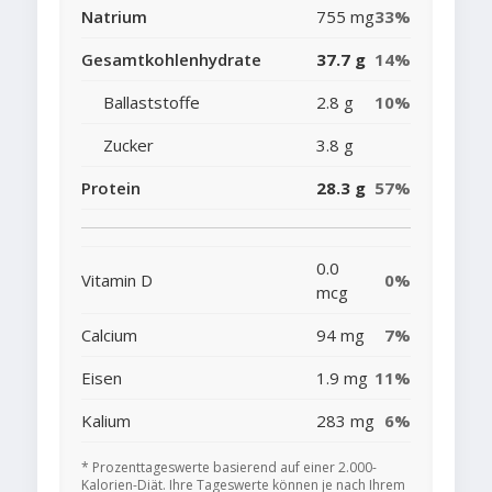
Natrium
755 mg
33%
Gesamtkohlenhydrate
37.7 g
14%
Ballaststoffe
2.8 g
10%
Zucker
3.8 g
Protein
28.3 g
57%
0.0
Vitamin D
0%
mcg
Calcium
94 mg
7%
Eisen
1.9 mg
11%
Kalium
283 mg
6%
* Prozenttageswerte basierend auf einer 2.000-
Kalorien-Diät. Ihre Tageswerte können je nach Ihrem