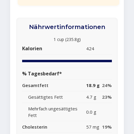
Nährwertinformationen
1 cup (235.8g)
Kalorien
424
% Tagesbedarf*
Gesamtfett
18.9 g
24%
Gesättigtes Fett
4.7 g
23%
Mehrfach ungesättigtes
0.0 g
Fett
Cholesterin
57 mg
19%