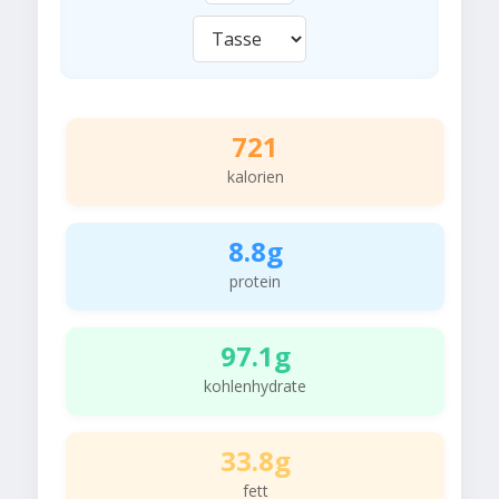
721
kalorien
8.8g
protein
97.1g
kohlenhydrate
33.8g
fett