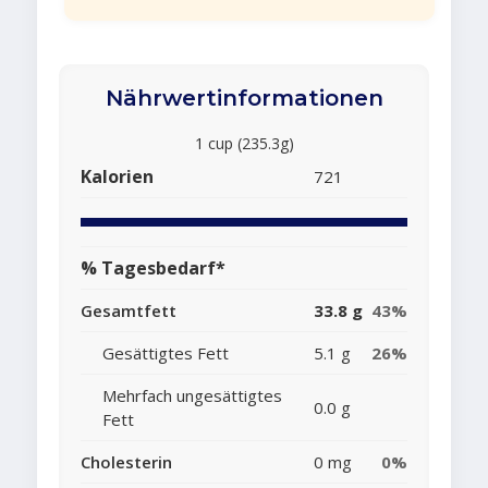
Nährwertinformationen
1 cup (235.3g)
Kalorien
721
% Tagesbedarf*
Gesamtfett
33.8 g
43%
Gesättigtes Fett
5.1 g
26%
Mehrfach ungesättigtes
0.0 g
Fett
Cholesterin
0 mg
0%