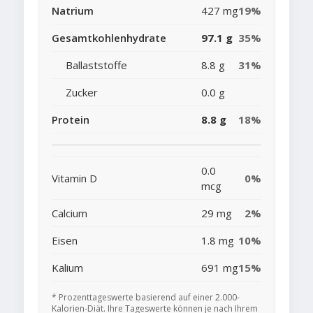
Natrium
427 mg
19%
Gesamtkohlenhydrate
97.1 g
35%
Ballaststoffe
8.8 g
31%
Zucker
0.0 g
Protein
8.8 g
18%
0.0
Vitamin D
0%
mcg
Calcium
29 mg
2%
Eisen
1.8 mg
10%
Kalium
691 mg
15%
* Prozenttageswerte basierend auf einer 2.000-
Kalorien-Diät. Ihre Tageswerte können je nach Ihrem