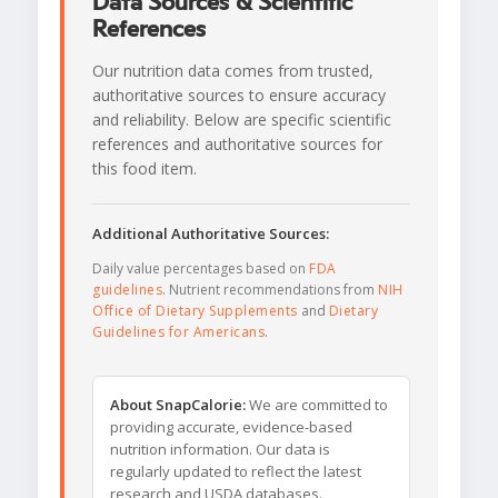
Data Sources & Scientific
References
Our nutrition data comes from trusted,
authoritative sources to ensure accuracy
and reliability. Below are specific scientific
references and authoritative sources for
this food item.
Additional Authoritative Sources:
Daily value percentages based on
FDA
guidelines
. Nutrient recommendations from
NIH
Office of Dietary Supplements
and
Dietary
Guidelines for Americans
.
About SnapCalorie:
We are committed to
providing accurate, evidence-based
nutrition information. Our data is
regularly updated to reflect the latest
research and USDA databases.