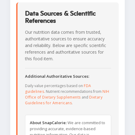
Data Sources & Scientific
References
Our nutrition data comes from trusted,
authoritative sources to ensure accuracy
and reliability. Below are specific scientific
references and authoritative sources for
this food item.
Additional Authoritative Sources:
Daily value percentages based on
FDA
guidelines
. Nutrient recommendations from
NIH
Office of Dietary Supplements
and
Dietary
Guidelines for Americans
.
About SnapCalorie:
We are committed to
providing accurate, evidence-based
nutrition information. Our data is