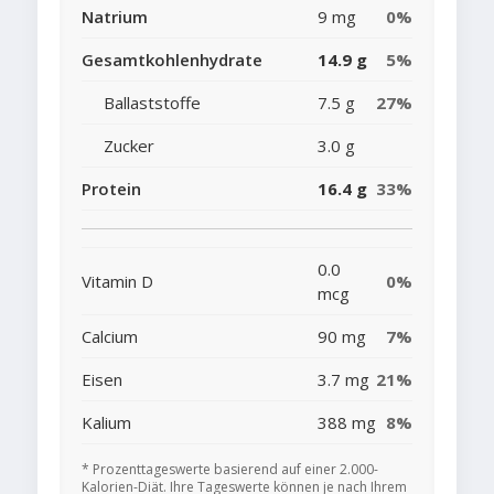
Natrium
9 mg
0%
Gesamtkohlenhydrate
14.9 g
5%
Ballaststoffe
7.5 g
27%
Zucker
3.0 g
Protein
16.4 g
33%
0.0
Vitamin D
0%
mcg
Calcium
90 mg
7%
Eisen
3.7 mg
21%
Kalium
388 mg
8%
* Prozenttageswerte basierend auf einer 2.000-
Kalorien-Diät. Ihre Tageswerte können je nach Ihrem