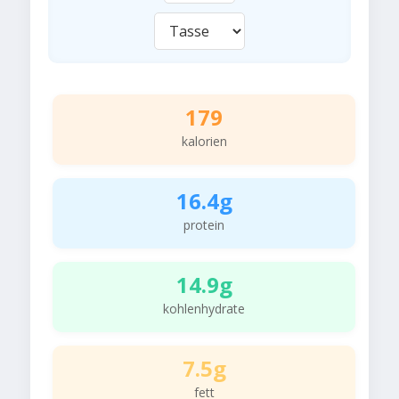
179
kalorien
16.4g
protein
14.9g
kohlenhydrate
7.5g
fett