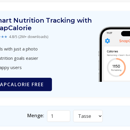
art Nutrition Tracking with
apCalorie
★★★
4.8/5 (2M+ downloads)
s with just a photo
trition goals easier
happy users
APCALORIE FREE
Menge: