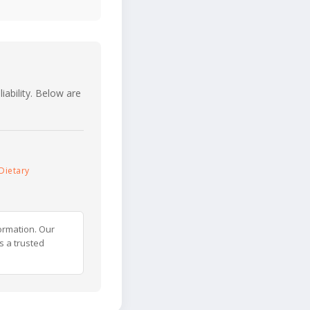
iability. Below are
Dietary
ormation. Our
s a trusted