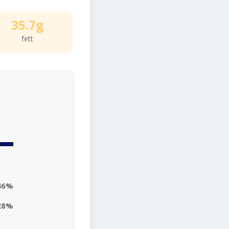
35.7g
fett
46%
28%