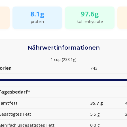
8.1g
97.6g
protein
kohlenhydrate
Nährwertinformationen
1 cup (238.1g)
orien
743
Tagesbedarf*
samtfett
35.7 g
Gesättigtes Fett
5.5 g
Mehrfach ungesättigtes Fett
0.0 g