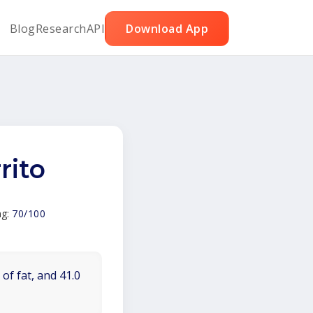
Blog
Research
API
Download App
ito
ng:
70/100
of fat, and 41.0