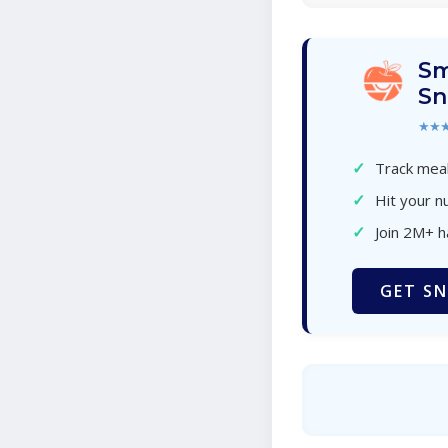
Sm
Sn
★★
✓
Track meal
✓
Hit your nu
✓
Join 2M+ 
GET SN