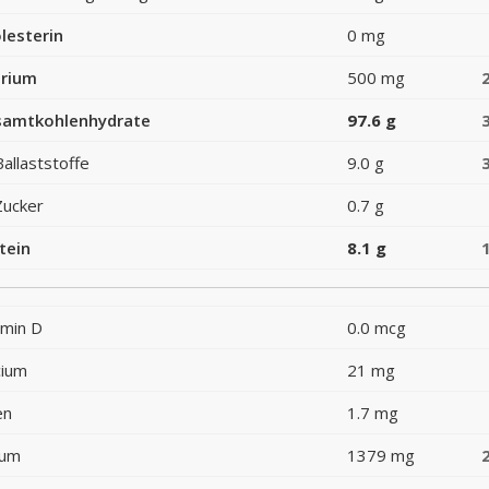
lesterin
0 mg
rium
500 mg
amtkohlenhydrate
97.6 g
Ballaststoffe
9.0 g
Zucker
0.7 g
tein
8.1 g
amin D
0.0 mcg
cium
21 mg
en
1.7 mg
ium
1379 mg