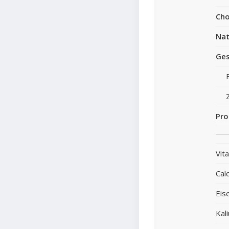
Cho
Nat
Ges
Pro
Vit
Cal
Eis
Kal