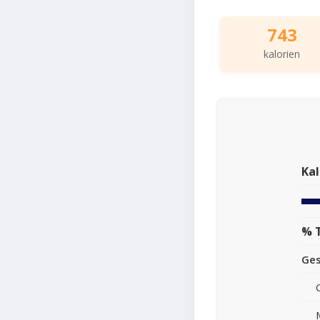
743
kalorien
Kal
% 
Ge