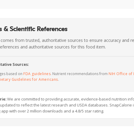
 & Scientific References
 comes from trusted, authoritative sources to ensure accuracy and rel
c references and authoritative sources for this food item.
tative Sources:
ages based on
FDA guidelines
. Nutrient recommendations from
NIH Office of 
ietary Guidelines for Americans
.
rie:
We are committed to providing accurate, evidence-based nutrition inf
y updated to reflect the latest research and USDA databases. SnapCalorie i
g app with over 2 million downloads and a 4.8/5 star rating.