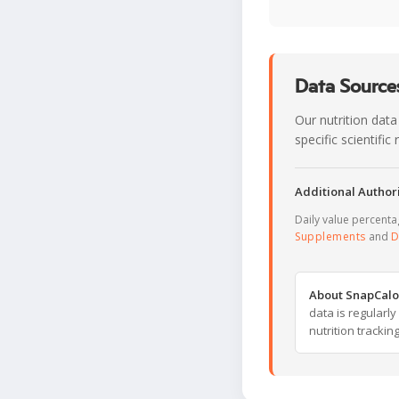
Data Sources
Our nutrition data
specific scientifi
Additional Authori
Daily value percent
Supplements
and
D
About SnapCalo
data is regularl
nutrition trackin