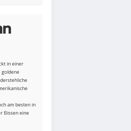
hn
kt in einer
e goldene
derstehliche
amerikanische
och am besten in
r Bissen eine