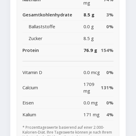
mg
Gesamtkohlenhydrate
8.5 g
3%
Ballaststoffe
0.0 g
0%
Zucker
8.5 g
Protein
76.9 g
154%
Vitamin D
0.0 mcg
0%
1709
Calcium
131%
mg
Eisen
0.0 mg
0%
Kalium
171 mg
4%
* Prozenttageswerte basierend auf einer 2.000-
Kalorien-Diät. Ihre Tageswerte können je nach Ihrem