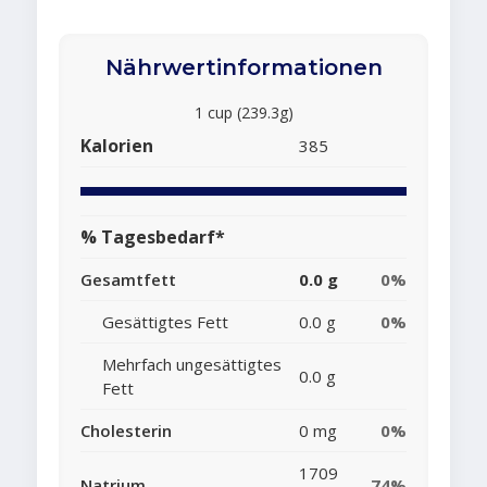
Nährwertinformationen
1 cup (239.3g)
Kalorien
385
% Tagesbedarf*
Gesamtfett
0.0 g
0%
Gesättigtes Fett
0.0 g
0%
Mehrfach ungesättigtes
0.0 g
Fett
Cholesterin
0 mg
0%
1709
Natrium
74%