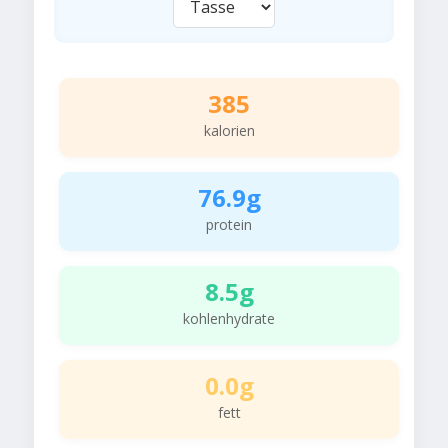
385
kalorien
76.9g
protein
8.5g
kohlenhydrate
0.0g
fett