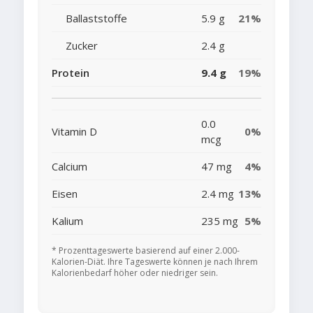
Ballaststoffe
5.9 g
21%
Zucker
2.4 g
Protein
9.4 g
19%
0.0
Vitamin D
0%
mcg
Calcium
47 mg
4%
Eisen
2.4 mg
13%
Kalium
235 mg
5%
* Prozenttageswerte basierend auf einer 2.000-
Kalorien-Diät. Ihre Tageswerte können je nach Ihrem
Kalorienbedarf höher oder niedriger sein.