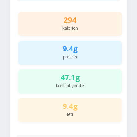
294
kalorien
9.4g
protein
47.1g
kohlenhydrate
9.4g
fett