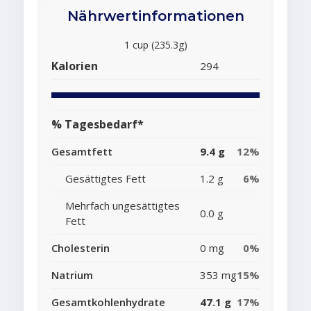
Nährwertinformationen
1 cup (235.3g)
Kalorien
294
% Tagesbedarf*
Gesamtfett
9.4 g
12%
Gesättigtes Fett
1.2 g
6%
Mehrfach ungesättigtes
0.0 g
Fett
Cholesterin
0 mg
0%
Natrium
353 mg
15%
Gesamtkohlenhydrate
47.1 g
17%