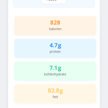
828
kalorien
4.7g
protein
7.1g
kohlenhydrate
82.8g
fett