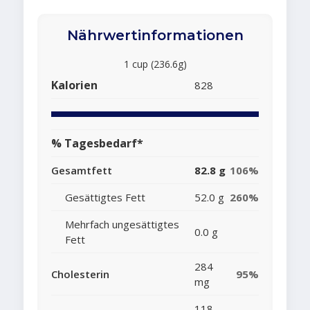
Nährwertinformationen
1 cup (236.6g)
Kalorien
828
% Tagesbedarf*
Gesamtfett
82.8 g
106%
Gesättigtes Fett
52.0 g
260%
Mehrfach ungesättigtes
0.0 g
Fett
284
Cholesterin
95%
mg
118