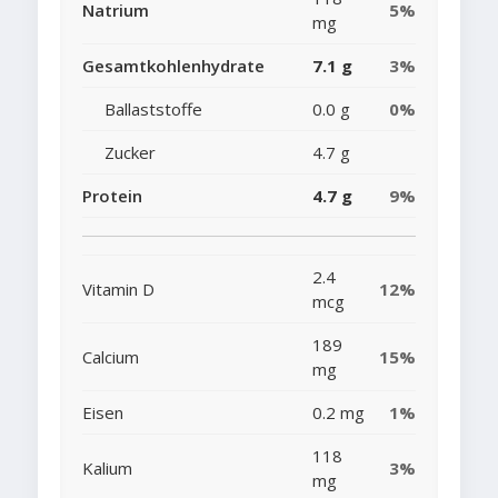
Natrium
5%
mg
Gesamtkohlenhydrate
7.1 g
3%
Ballaststoffe
0.0 g
0%
Zucker
4.7 g
Protein
4.7 g
9%
2.4
Vitamin D
12%
mcg
189
Calcium
15%
mg
Eisen
0.2 mg
1%
118
Kalium
3%
mg