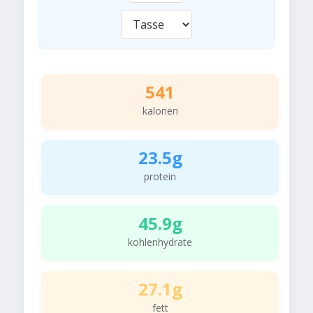
541
kalorien
23.5g
protein
45.9g
kohlenhydrate
27.1g
fett