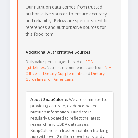
Our nutrition data comes from trusted,
authoritative sources to ensure accuracy
and reliability. Below are specific scientific
references and authoritative sources for
this food item.
Additional Authoritative Sources:
Daily value percentages based on
FDA
guidelines
. Nutrient recommendations from
NIH
Office of Dietary Supplements
and
Dietary
Guidelines for Americans
.
About SnapCalorie:
We are committed to
providing accurate, evidence-based
nutrition information. Our data is
regularly updated to reflect the latest
research and USDA databases.
SnapCalorie is a trusted nutrition tracking
app with over 2 million downloads and a