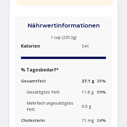
Nährwertinformationen
1 cup (235.3g)
Kalorien
541
% Tagesbedarf*
Gesamtfett
27.1 g
35%
Gesättigtes Fett
11.8 g
59%
Mehrfach ungesättigtes
0.0 g
Fett
Cholesterin
71 mg
24%