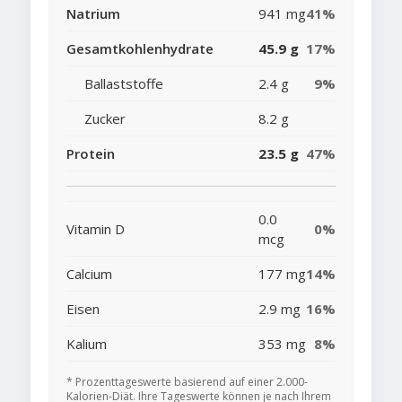
Natrium
941 mg
41%
Gesamtkohlenhydrate
45.9 g
17%
Ballaststoffe
2.4 g
9%
Zucker
8.2 g
Protein
23.5 g
47%
0.0
Vitamin D
0%
mcg
Calcium
177 mg
14%
Eisen
2.9 mg
16%
Kalium
353 mg
8%
* Prozenttageswerte basierend auf einer 2.000-
Kalorien-Diät. Ihre Tageswerte können je nach Ihrem