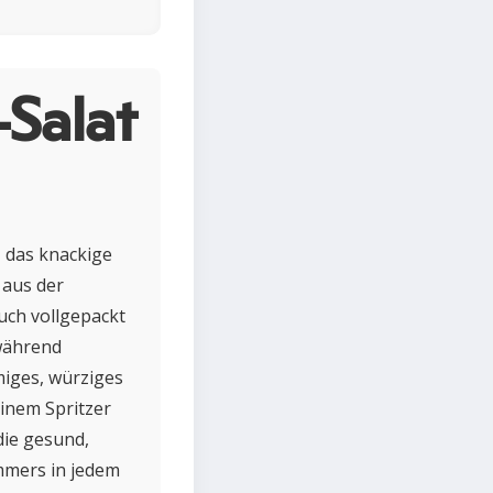
Salat
, das knackige
 aus der
uch vollgepackt
 während
miges, würziges
einem Spritzer
die gesund,
mmers in jedem