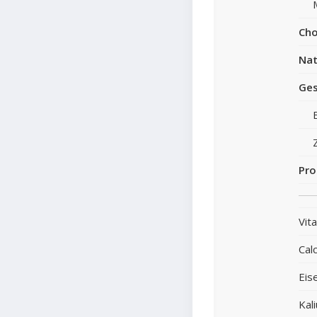
Cho
Nat
Ges
Pro
Vit
Cal
Eis
Kal