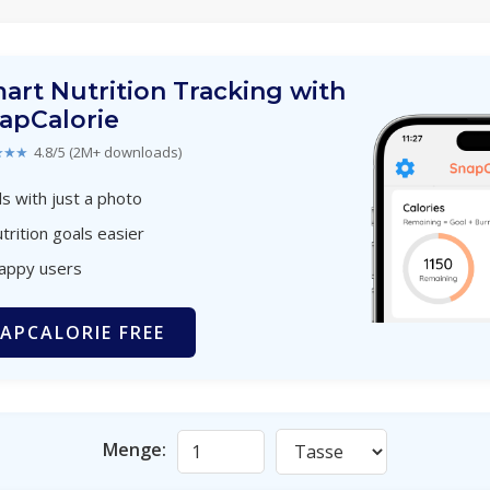
art Nutrition Tracking with
apCalorie
★★★
4.8/5 (2M+ downloads)
s with just a photo
trition goals easier
happy users
APCALORIE FREE
Menge: