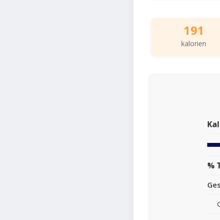
191
kalorien
Kal
% 
Ge