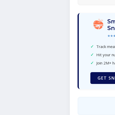
Sm
Sn
★★
✓
Track meal
✓
Hit your nu
✓
Join 2M+ 
GET SN