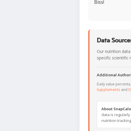
Biss!
Data Sources
Our nutrition data
specific scientifi
Additional Authori
Daily value percent
Supplements
and
D
About SnapCalo
data is regularl
nutrition trackin