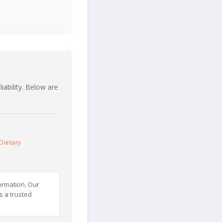
iability. Below are
Dietary
ormation. Our
s a trusted