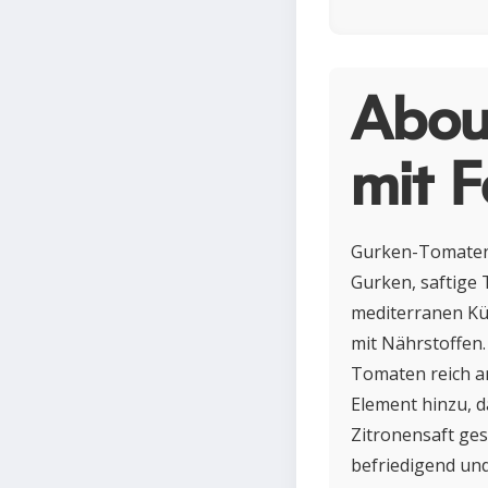
Abou
mit F
Gurken-Tomaten-S
Gurken, saftige 
mediterranen Küc
mit Nährstoffen.
Tomaten reich an
Element hinzu, d
Zitronensaft ges
befriedigend un