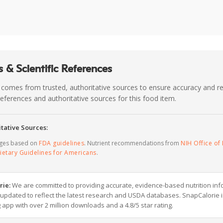
 & Scientific References
 comes from trusted, authoritative sources to ensure accuracy and rel
c references and authoritative sources for this food item.
tative Sources:
ages based on
FDA guidelines
. Nutrient recommendations from
NIH Office of 
ietary Guidelines for Americans
.
rie:
We are committed to providing accurate, evidence-based nutrition inf
y updated to reflect the latest research and USDA databases. SnapCalorie i
g app with over 2 million downloads and a 4.8/5 star rating.