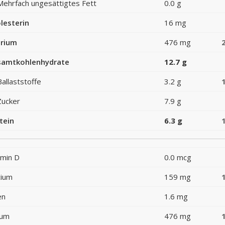
Mehrfach ungesättigtes Fett
0.0 g
lesterin
16 mg
rium
476 mg
amtkohlenhydrate
12.7 g
Ballaststoffe
3.2 g
Zucker
7.9 g
tein
6.3 g
amin D
0.0 mcg
cium
159 mg
en
1.6 mg
ium
476 mg