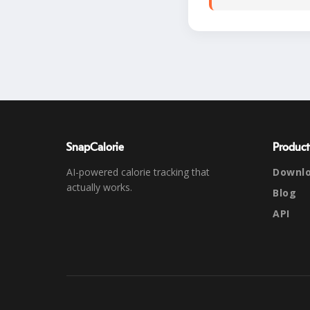
SnapCalorie
Product
AI-powered calorie tracking that
Downl
actually works.
Blog
API