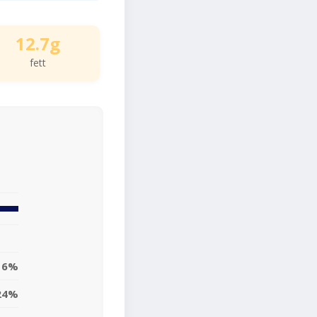
12.7g
fett
16%
24%