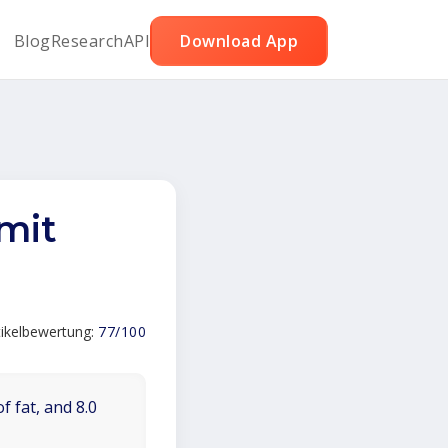
Blog
Research
API
Download App
mit
tikelbewertung:
77/100
f fat, and 8.0