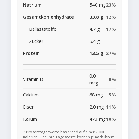
Natrium
540 mg
23%
Gesamtkohlenhydrate
33.8 g
12%
Ballaststoffe
4.7 g
17%
Zucker
5.4 g
Protein
13.5 g
27%
0.0
Vitamin D
0%
mcg
Calcium
68 mg
5%
Eisen
2.0 mg
11%
Kalium
473 mg
10%
* Prozenttageswerte basierend auf einer 2.000-
Kalorien-Diät. Ihre Tageswerte können je nach Ihrem