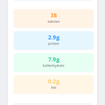
38
kalorien
2.9g
protein
7.9g
kohlenhydrate
0.2g
fett