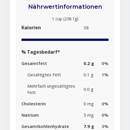
Nährwertinformationen
1 cup (238.1g)
Kalorien
38
% Tagesbedarf*
Gesamtfett
0.2 g
0%
Gesättigtes Fett
0.1 g
1%
Mehrfach ungesättigtes
0.0 g
Fett
Cholesterin
0 mg
0%
Natrium
5 mg
0%
Gesamtkohlenhydrate
7.9 g
3%