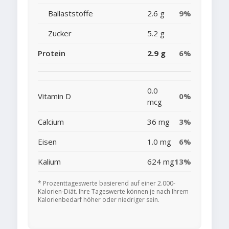
Ballaststoffe
2.6 g
9%
Zucker
5.2 g
Protein
2.9 g
6%
0.0
Vitamin D
0%
mcg
Calcium
36 mg
3%
Eisen
1.0 mg
6%
Kalium
624 mg
13%
* Prozenttageswerte basierend auf einer 2.000-
Kalorien-Diät. Ihre Tageswerte können je nach Ihrem
Kalorienbedarf höher oder niedriger sein.