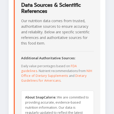
Data Sources & Scientific
References
Our nutrition data comes from trusted,
authoritative sources to ensure accuracy
and reliability. Below are specific scientific
references and authoritative sources for
this food item.
Additional Authoritative Sources:
Daily value percentages based on
FDA
guidelines
. Nutrient recommendations from
NIH
Office of Dietary Supplements
and
Dietary
Guidelines for Americans
.
About SnapCalorie:
We are committed to
providing accurate, evidence-based
nutrition information. Our data is
regularly updated to reflect the latest