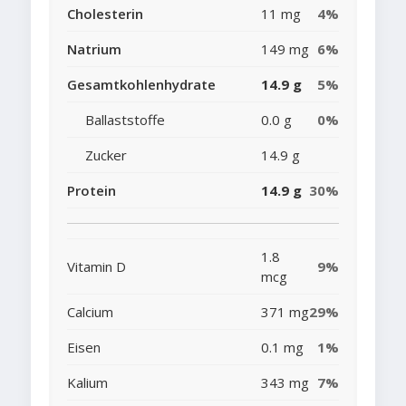
Cholesterin
11 mg
4%
Natrium
149 mg
6%
Gesamtkohlenhydrate
14.9 g
5%
Ballaststoffe
0.0 g
0%
Zucker
14.9 g
Protein
14.9 g
30%
1.8
Vitamin D
9%
mcg
Calcium
371 mg
29%
Eisen
0.1 mg
1%
Kalium
343 mg
7%