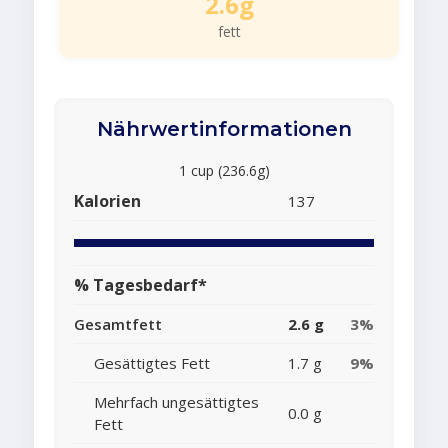
2.6g
fett
Nährwertinformationen
1 cup (236.6g)
Kalorien
137
% Tagesbedarf*
Gesamtfett
2.6 g
3%
Gesättigtes Fett
1.7 g
9%
Mehrfach ungesättigtes
0.0 g
Fett