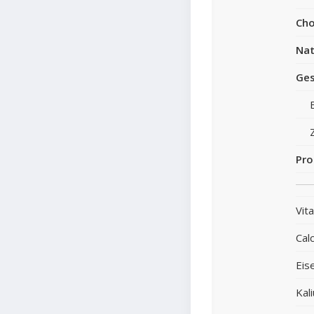
Cho
Nat
Ges
Pro
Vit
Cal
Eis
Kal