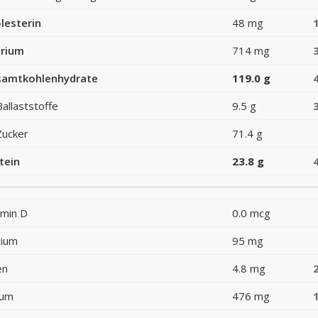
lesterin
48 mg
rium
714 mg
amtkohlenhydrate
119.0 g
Ballaststoffe
9.5 g
Zucker
71.4 g
tein
23.8 g
amin D
0.0 mcg
cium
95 mg
en
4.8 mg
ium
476 mg