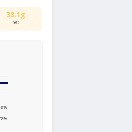
38.1g
fett
49%
72%