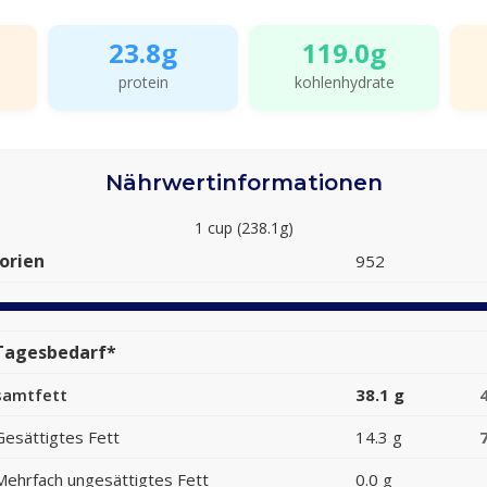
23.8g
119.0g
protein
kohlenhydrate
Nährwertinformationen
1 cup (238.1g)
orien
952
Tagesbedarf*
samtfett
38.1 g
Gesättigtes Fett
14.3 g
Mehrfach ungesättigtes Fett
0.0 g