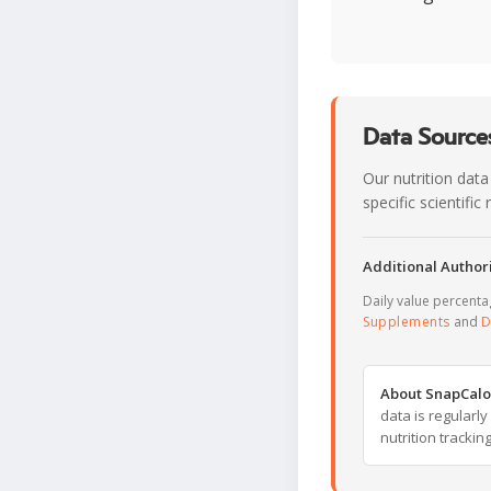
Data Sources
Our nutrition data
specific scientifi
Additional Authori
Daily value percent
Supplements
and
D
About SnapCalo
data is regularl
nutrition trackin