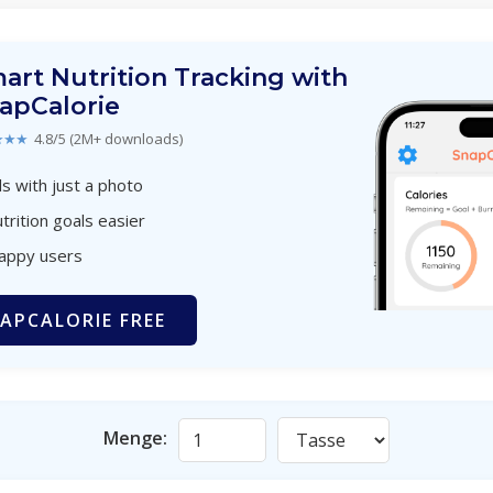
art Nutrition Tracking with
apCalorie
★★★
4.8/5 (2M+ downloads)
s with just a photo
trition goals easier
happy users
APCALORIE FREE
Menge: