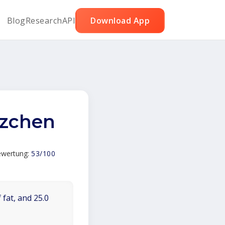
Blog
Research
API
Download App
tzchen
bewertung:
53/100
 fat, and 25.0