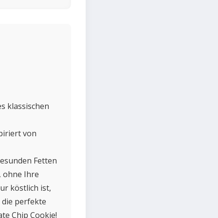
es klassischen
piriert von
gesunden Fetten
, ohne Ihre
r köstlich ist,
die perfekte
te Chip Cookie!