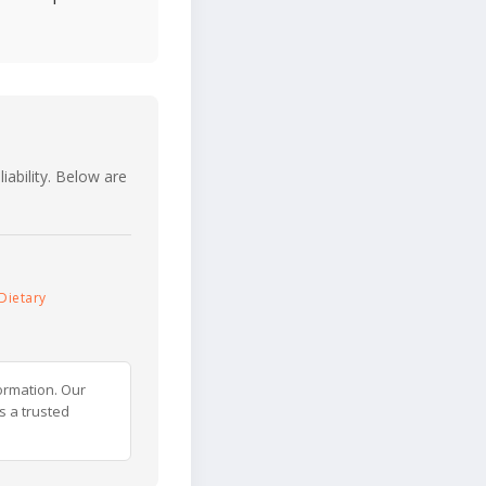
iability. Below are
Dietary
ormation. Our
s a trusted