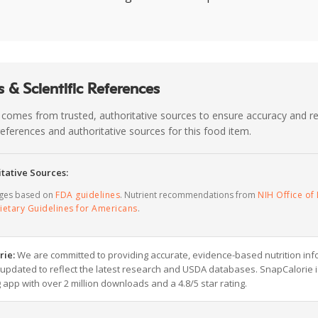
 & Scientific References
 comes from trusted, authoritative sources to ensure accuracy and rel
c references and authoritative sources for this food item.
tative Sources:
ages based on
FDA guidelines
. Nutrient recommendations from
NIH Office of 
ietary Guidelines for Americans
.
rie:
We are committed to providing accurate, evidence-based nutrition inf
y updated to reflect the latest research and USDA databases. SnapCalorie i
g app with over 2 million downloads and a 4.8/5 star rating.