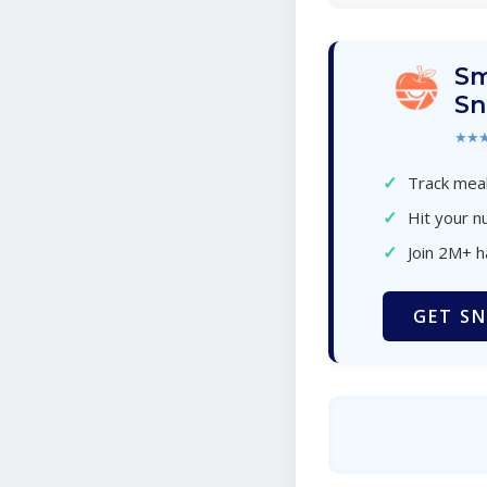
Sm
Sn
★★
✓
Track meal
✓
Hit your nu
✓
Join 2M+ 
GET SN