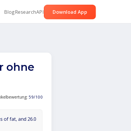
Blog
Research
API
Download App
r ohne
tikelbewertung:
59/100
 of fat, and 26.0