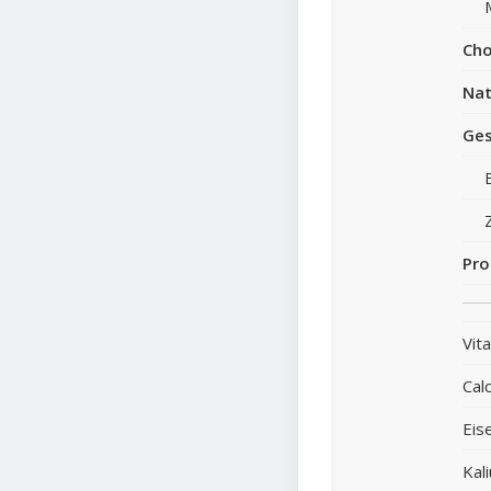
Cho
Nat
Ges
Pro
Vit
Cal
Eis
Kal