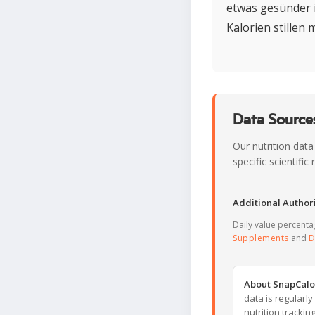
etwas gesünder i
Kalorien stillen
Data Sources
Our nutrition data
specific scientifi
Additional Authori
Daily value percent
Supplements
and
D
About SnapCalo
data is regularl
nutrition trackin