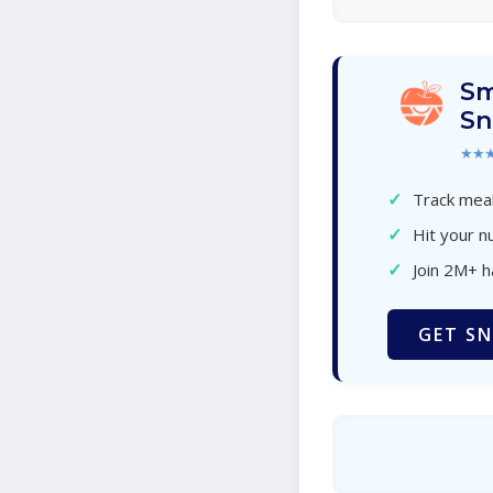
Sm
Sn
★★
✓
Track meal
✓
Hit your nu
✓
Join 2M+ 
GET SN