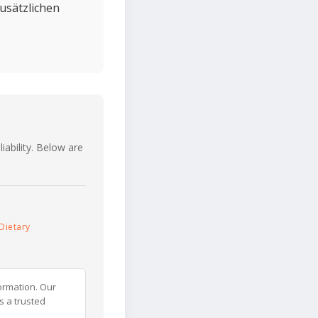
zusätzlichen
iability. Below are
Dietary
ormation. Our
s a trusted