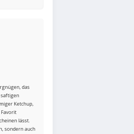
ergnügen, das
 saftigen
emiger Ketchup,
 Favorit
cheinen lässt.
ch, sondern auch