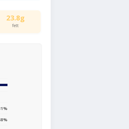
23.8g
fett
31%
48%