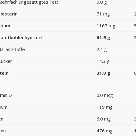
Mehrfach ungesättigtes Fett
0.0 g
lesterin
71 mg
rium
1167 mg
amtkohlenhydrate
61.9 g
Ballaststoffe
2.4 g
Zucker
14.3 g
tein
31.0 g
amin D
0.0 mcg
cium
119 mg
en
6.0 mg
ium
476 mg