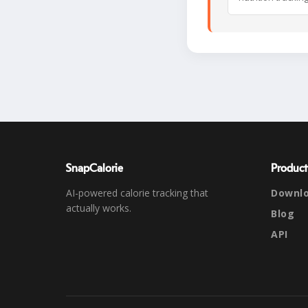
SnapCalorie
Product
AI-powered calorie tracking that
Downl
actually works.
Blog
API