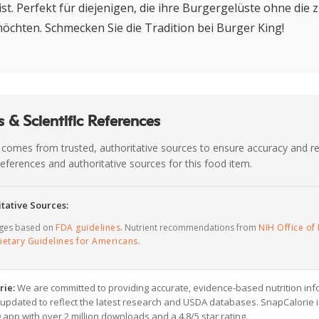
st. Perfekt für diejenigen, die ihre Burgergelüste ohne die 
 möchten. Schmecken Sie die Tradition bei Burger King!
 & Scientific References
 comes from trusted, authoritative sources to ensure accuracy and rel
c references and authoritative sources for this food item.
tative Sources:
ages based on
FDA guidelines
. Nutrient recommendations from
NIH Office of 
ietary Guidelines for Americans
.
rie:
We are committed to providing accurate, evidence-based nutrition inf
y updated to reflect the latest research and USDA databases. SnapCalorie i
g app with over 2 million downloads and a 4.8/5 star rating.