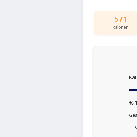
571
kalorien
Kal
% 
Ge