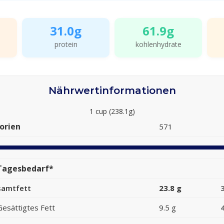
31.0g
61.9g
protein
kohlenhydrate
Nährwertinformationen
1 cup (238.1g)
orien
571
Tagesbedarf*
samtfett
23.8 g
Gesättigtes Fett
9.5 g