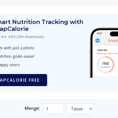
art Nutrition Tracking with
apCalorie
★★★
4.8/5 (2M+ downloads)
s with just a photo
trition goals easier
happy users
APCALORIE FREE
Menge: