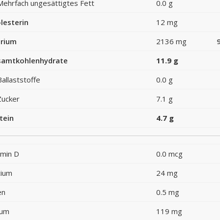
Mehrfach ungesättigtes Fett
0.0 g
lesterin
12 mg
rium
2136 mg
amtkohlenhydrate
11.9 g
Ballaststoffe
0.0 g
Zucker
7.1 g
tein
4.7 g
amin D
0.0 mcg
cium
24 mg
en
0.5 mg
ium
119 mg