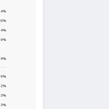
4%
93%
4%
0%
9%
0%
2%
3%
3%