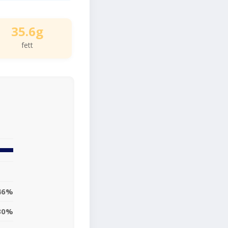
35.6g
fett
46%
30%