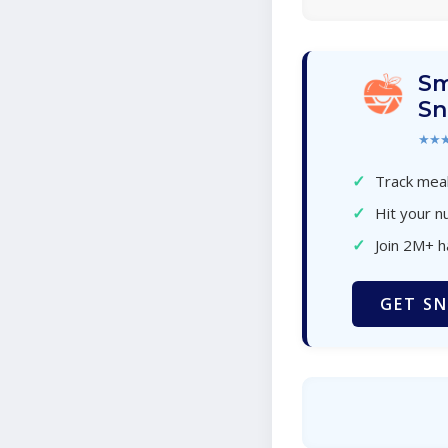
Sm
Sn
★★
✓
Track meal
✓
Hit your nu
✓
Join 2M+ 
GET SN