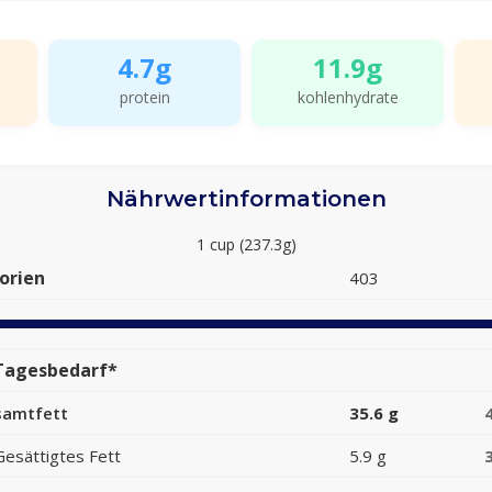
4.7g
11.9g
protein
kohlenhydrate
Nährwertinformationen
1 cup (237.3g)
orien
403
Tagesbedarf*
samtfett
35.6 g
Gesättigtes Fett
5.9 g