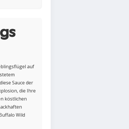
ngs
eblingsflügel auf
östetem
diese Sauce der
plosion, die Ihre
en köstlichen
hmackhaften
Buffalo Wild