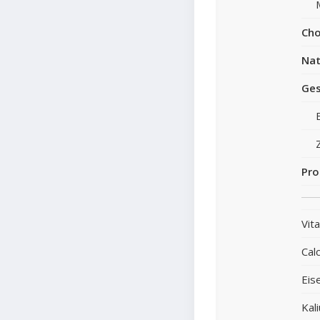
Cho
Nat
Ges
Pro
Vit
Cal
Eis
Kal