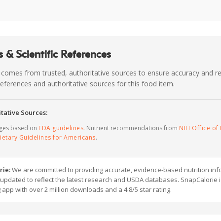
 & Scientific References
 comes from trusted, authoritative sources to ensure accuracy and rel
c references and authoritative sources for this food item.
tative Sources:
ages based on
FDA guidelines
. Nutrient recommendations from
NIH Office of 
ietary Guidelines for Americans
.
rie:
We are committed to providing accurate, evidence-based nutrition inf
y updated to reflect the latest research and USDA databases. SnapCalorie i
g app with over 2 million downloads and a 4.8/5 star rating.