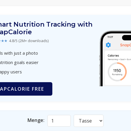
art Nutrition Tracking with
apCalorie
★★★
4.8/5 (2M+ downloads)
s with just a photo
trition goals easier
happy users
APCALORIE FREE
Menge: