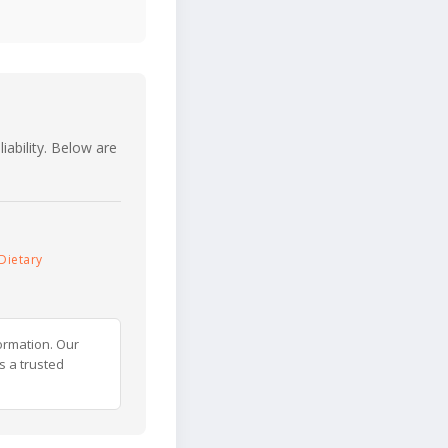
iability. Below are
Dietary
ormation. Our
s a trusted