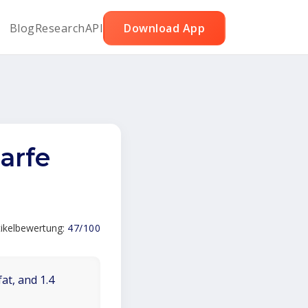
Blog
Research
API
Download App
arfe
tikelbewertung:
47/100
at, and 1.4