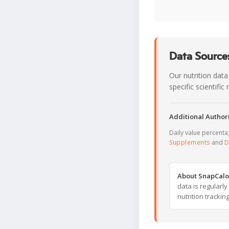
Data Sources
Our nutrition data
specific scientifi
Additional Authori
Daily value percent
Supplements
and
D
About SnapCalo
data is regularl
nutrition trackin