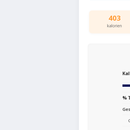
403
kalorien
Kal
% 
Ge