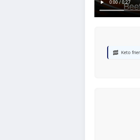
🥓
Keto frie