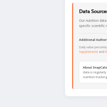
Data Sources
Our nutrition data
specific scientifi
Additional Authori
Daily value percent
Supplements
and
D
About SnapCalo
data is regularl
nutrition trackin