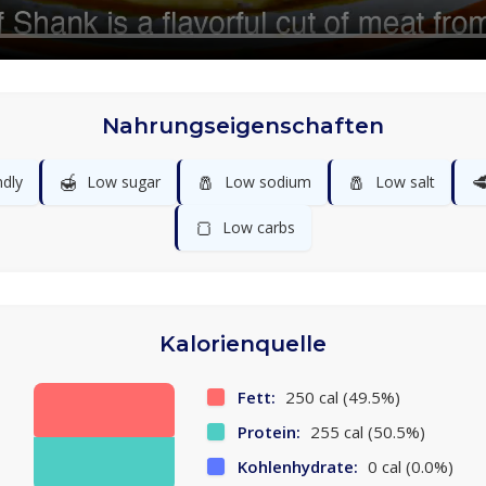
Nahrungseigenschaften
🍯
🧂
🧂

ndly
Low sugar
Low sodium
Low salt
🍞
Low carbs
Kalorienquelle
Fett:
250 cal (49.5%)
Protein:
255 cal (50.5%)
Kohlenhydrate:
0 cal (0.0%)