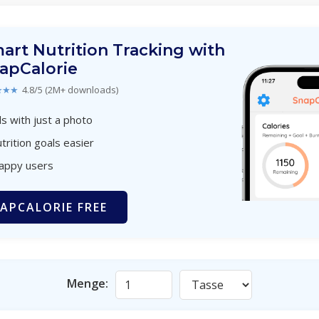
art Nutrition Tracking with
apCalorie
★★★
4.8/5 (2M+ downloads)
s with just a photo
trition goals easier
happy users
APCALORIE FREE
Menge: