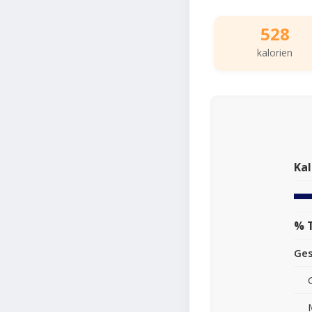
528
kalorien
Kal
% 
Ge