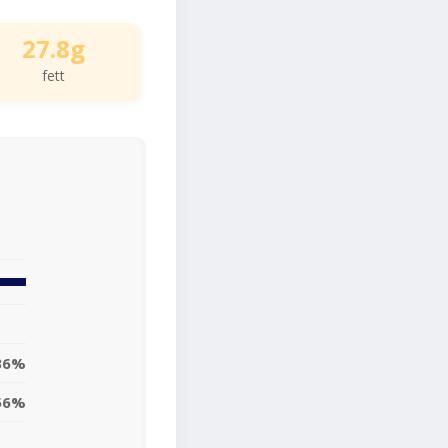
27.8g
fett
36%
56%