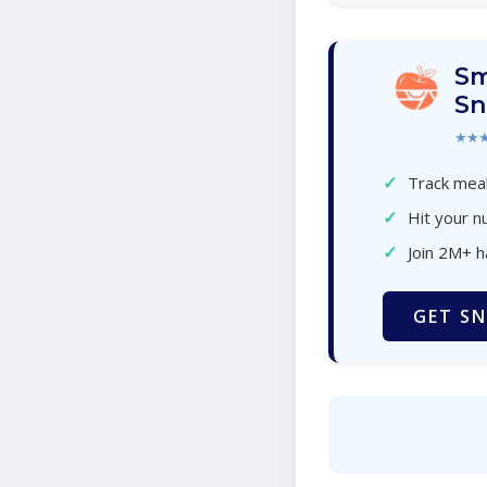
Sm
Sn
★★
✓
Track meal
✓
Hit your nu
✓
Join 2M+ 
GET SN