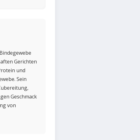
an Bindegewebe
haften Gerichten
Protein und
ewebe. Sein
Zubereitung,
ftigen Geschmack
ung von