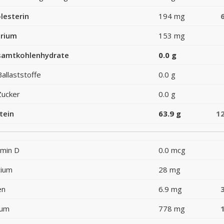
lesterin
194 mg
rium
153 mg
amtkohlenhydrate
0.0 g
Ballaststoffe
0.0 g
Zucker
0.0 g
tein
63.9 g
1
amin D
0.0 mcg
cium
28 mg
en
6.9 mg
ium
778 mg