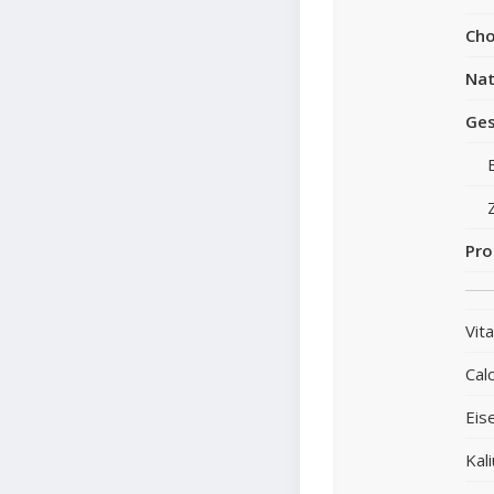
Cho
Nat
Ges
Pro
Vit
Cal
Eis
Kal