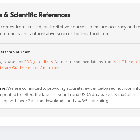
 & Scientific References
 comes from trusted, authoritative sources to ensure accuracy and rel
c references and authoritative sources for this food item.
tative Sources:
ages based on
FDA guidelines
. Nutrient recommendations from
NIH Office of 
ietary Guidelines for Americans
.
rie:
We are committed to providing accurate, evidence-based nutrition inf
y updated to reflect the latest research and USDA databases. SnapCalorie i
g app with over 2 million downloads and a 4.8/5 star rating.