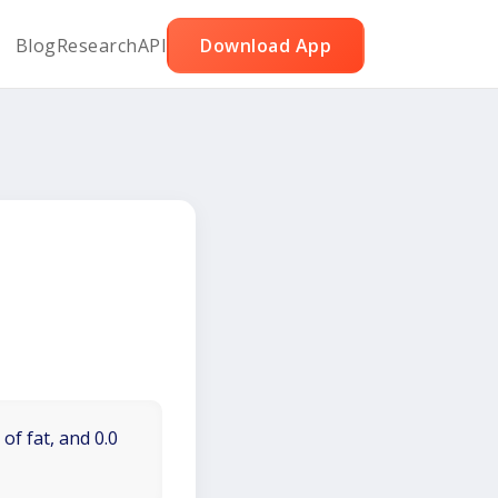
Blog
Research
API
Download App
of fat, and 0.0