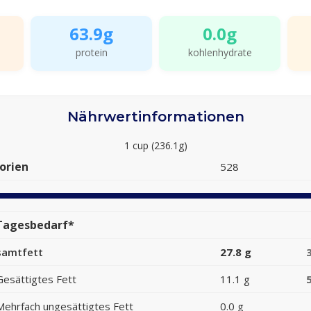
63.9g
0.0g
protein
kohlenhydrate
Nährwertinformationen
1 cup (236.1g)
orien
528
Tagesbedarf*
samtfett
27.8 g
Gesättigtes Fett
11.1 g
Mehrfach ungesättigtes Fett
0.0 g