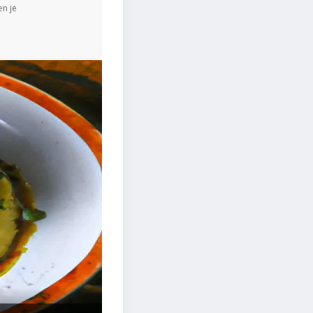
en je