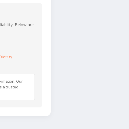
iability. Below are
Dietary
ormation. Our
s a trusted