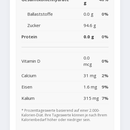
g
Ballaststoffe
0.0 g
0%
Zucker
94.6 g
Protein
0.0 g
0%
0.0
Vitamin D
0%
mcg
Calcium
31 mg
2%
Eisen
1.6 mg
9%
Kalium
315 mg
7%
* Prozenttageswerte basierend auf einer 2.000-
Kalorien-Diät. Ihre Tageswerte können je nach Ihrem
Kalorienbedarf höher oder niedriger sein.