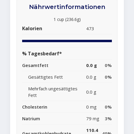
Nährwertinformationen
1 cup (236.6g)
Kalorien
473
% Tagesbedarf*
Gesamtfett
0.0 g
0%
Gesättigtes Fett
0.0 g
0%
Mehrfach ungesättigtes
0.0 g
Fett
Cholesterin
0 mg
0%
Natrium
79 mg
3%
110.4
Gesamtkohlenhydrate
40%