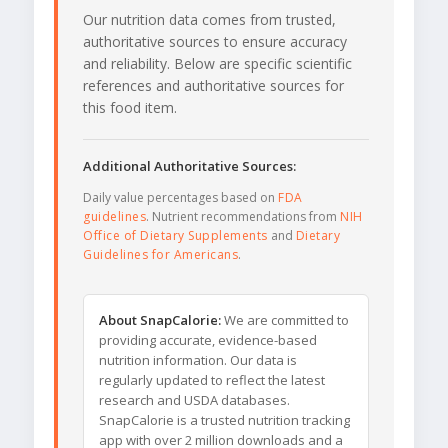
Our nutrition data comes from trusted,
authoritative sources to ensure accuracy
and reliability. Below are specific scientific
references and authoritative sources for
this food item.
Additional Authoritative Sources:
Daily value percentages based on
FDA
guidelines
. Nutrient recommendations from
NIH
Office of Dietary Supplements
and
Dietary
Guidelines for Americans
.
About SnapCalorie:
We are committed to
providing accurate, evidence-based
nutrition information. Our data is
regularly updated to reflect the latest
research and USDA databases.
SnapCalorie is a trusted nutrition tracking
app with over 2 million downloads and a