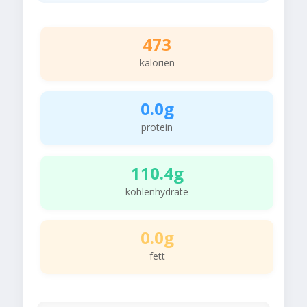
473
kalorien
0.0g
protein
110.4g
kohlenhydrate
0.0g
fett