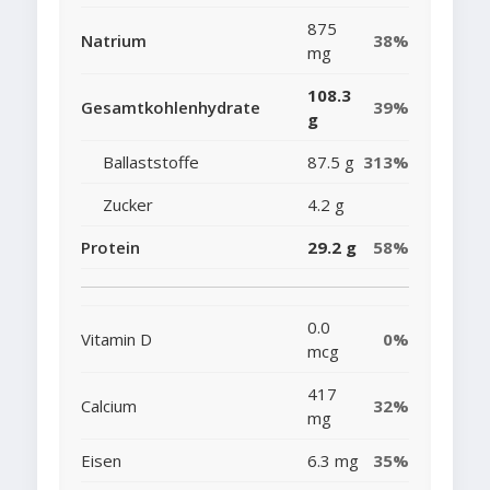
875
Natrium
38%
mg
108.3
Gesamtkohlenhydrate
39%
g
Ballaststoffe
87.5 g
313%
Zucker
4.2 g
Protein
29.2 g
58%
0.0
Vitamin D
0%
mcg
417
Calcium
32%
mg
Eisen
6.3 mg
35%