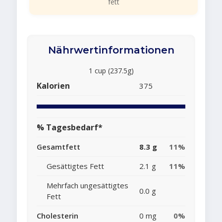
fett
Nährwertinformationen
1 cup (237.5g)
Kalorien
375
% Tagesbedarf*
Gesamtfett
8.3 g
11%
Gesättigtes Fett
2.1 g
11%
Mehrfach ungesättigtes
0.0 g
Fett
Cholesterin
0 mg
0%