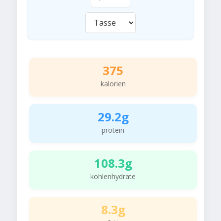
375
kalorien
29.2g
protein
108.3g
kohlenhydrate
8.3g