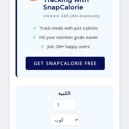
SnapCalorie
★★★★★
4.8/5 (2M+ downloads)
✓
Track meals with just a photo
✓
Hit your nutrition goals easier
✓
Join 2M+ happy users
GET SNAPCALORIE FREE
الكمية: