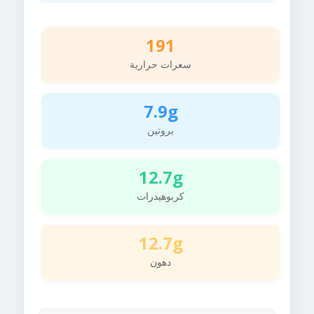
191
سعرات حرارية
7.9g
بروتين
12.7g
كربوهيدرات
12.7g
دهون