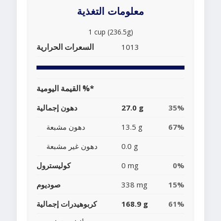
معلومات التغذية
1 cup (236.5g)
السعرات الحرارية
1013
القيمة اليومية %*
35%
27.0 g
دهون إجمالية
67%
13.5 g
دهون مشبعة
0.0 g
دهون غير مشبعة
0%
0 mg
كوليسترول
15%
338 mg
صوديوم
61%
168.9 g
كربوهيدرات إجمالية