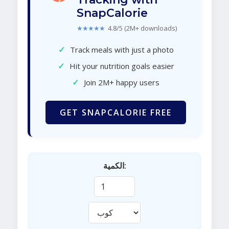
SnapCalorie
★★★★★
4.8/5 (2M+ downloads)
✓
Track meals with just a photo
✓
Hit your nutrition goals easier
✓
Join 2M+ happy users
GET SNAPCALORIE FREE
الكمية: