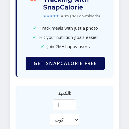
SnapCalorie
★★★★★
4.8/5 (2M+ downloads)
✓
Track meals with just a photo
✓
Hit your nutrition goals easier
✓
Join 2M+ happy users
GET SNAPCALORIE FREE
الكمية: