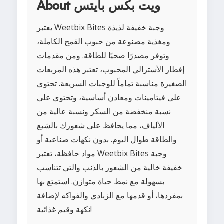
About ويت بكس بايتس
يعتبر Weetbix Bites وجبة خفيفة لذيذة
ومغذية مصنوعة من حبوب القمح الكاملة،
وتوفر مصدرًا صحيًا للطاقة. ومن مقدمات
إفطار الأسترالي المحبوب، تعتبر هذه المربعات
الصغيرة مناسبة تماماً للوجبات السريعة. تحتوي
على فيتامينات ومعادن أساسية، وتحتوي على
نسبة منخفضة من السكر ونسبة عالية من
الألياف، مما يحافظ على شعورك بالشبع
والطاقة طوال اليوم. بدون نكهات صناعية أو
مواد حافظة، تعتبر Weetbix Bites وجبة
خفيفة خالية من الشعور بالذنب والتي تتناسب
بسهولة مع نمط حياة متوازن. استمتع بها
بمفردها، أو قدمها مع الزبادي والفواكه لإضافة
نكهة وقيم غذائية!