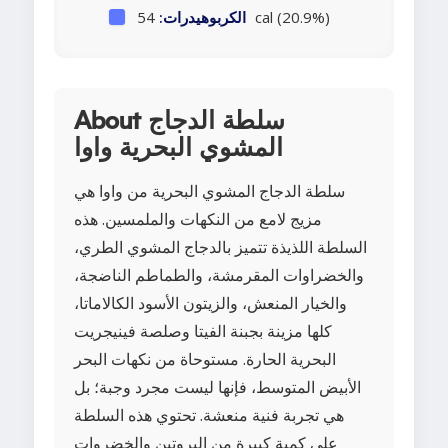
54 cal (20.9%)
الكربوهيدرات:
About سلطة الدجاج
المشوي البحرية واوا
سلطة الدجاج المشوي البحرية من واوا هي
مزيج لامع من النكهات والملمسين. هذه
السلطة اللذيذة تتميز بالدجاج المشوي الطري،
والخضراوات المقرمشة، والطماطم الناضجة،
والخيار المنعش، والزيتون الأسود الكالاماتا،
كلها مزينة بجبنة الفيتا وصلصة فينيجريت
البحرية الحارة. مستوحاة من نكهات البحر
الأبيض المتوسط، فإنها ليست مجرد وجبة؛ بل
هي تجربة فنية منعشة. تحتوي هذه السلطة
على كمية كبيرة من البروتين والخضروات