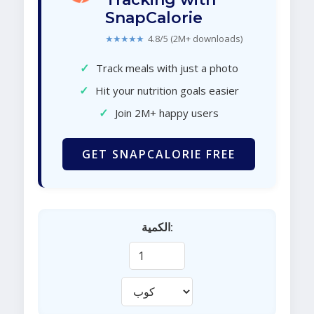
SnapCalorie
★★★★★
4.8/5 (2M+ downloads)
✓
Track meals with just a photo
✓
Hit your nutrition goals easier
✓
Join 2M+ happy users
GET SNAPCALORIE FREE
الكمية: