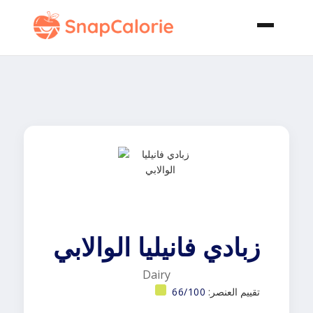
زبادي فانيليا الوالابي
Dairy
تقييم العنصر:
66/100