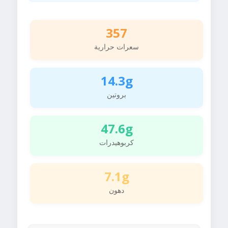
357
سعرات حرارية
14.3g
بروتين
47.6g
كربوهيدرات
7.1g
دهون