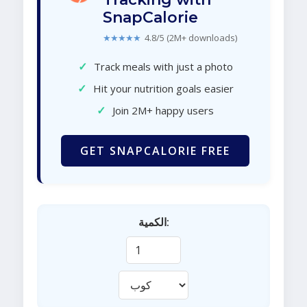
SnapCalorie
★★★★★
4.8/5 (2M+ downloads)
✓
Track meals with just a photo
✓
Hit your nutrition goals easier
✓
Join 2M+ happy users
GET SNAPCALORIE FREE
الكمية: