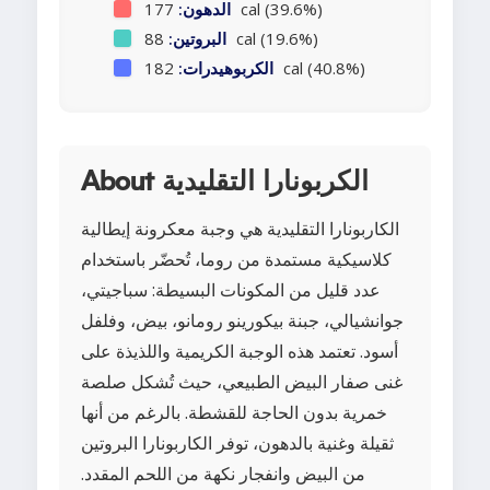
177 cal (39.6%)
الدهون:
88 cal (19.6%)
البروتين:
182 cal (40.8%)
الكربوهيدرات:
About الكربونارا التقليدية
الكاربونارا التقليدية هي وجبة معكرونة إيطالية
كلاسيكية مستمدة من روما، تُحضّر باستخدام
عدد قليل من المكونات البسيطة: سباجيتي،
جوانشيالي، جبنة بيكورينو رومانو، بيض، وفلفل
أسود. تعتمد هذه الوجبة الكريمية واللذيذة على
غنى صفار البيض الطبيعي، حيث تُشكل صلصة
خمرية بدون الحاجة للقشطة. بالرغم من أنها
ثقيلة وغنية بالدهون، توفر الكاربونارا البروتين
من البيض وانفجار نكهة من اللحم المقدد.