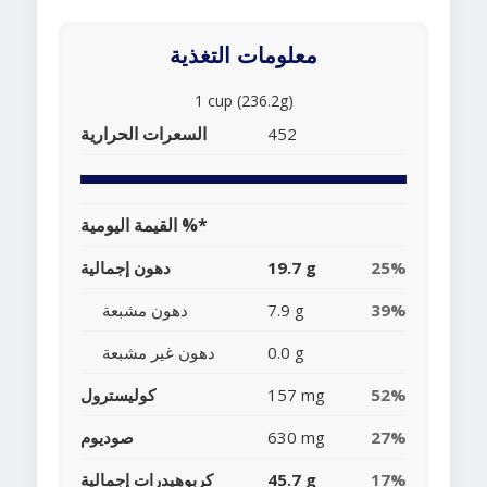
معلومات التغذية
1 cup (236.2g)
السعرات الحرارية
452
القيمة اليومية %*
25%
19.7 g
دهون إجمالية
39%
7.9 g
دهون مشبعة
0.0 g
دهون غير مشبعة
52%
157 mg
كوليسترول
27%
630 mg
صوديوم
17%
45.7 g
كربوهيدرات إجمالية