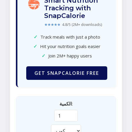
Smart Nutrition
Tracking with
SnapCalorie
★★★★★
4.8/5 (2M+ downloads)
✓
Track meals with just a photo
✓
Hit your nutrition goals easier
✓
Join 2M+ happy users
GET SNAPCALORIE FREE
الكمية: