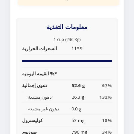
معلومات التغذية
1 cup (236.8g)
السعرات الحرارية
1158
القيمة اليومية %*
67%
52.6 g
دهون إجمالية
132%
26.3 g
دهون مشبعة
0.0 g
دهون غير مشبعة
18%
53 mg
كوليسترول
34%
790 mg
صوديوم