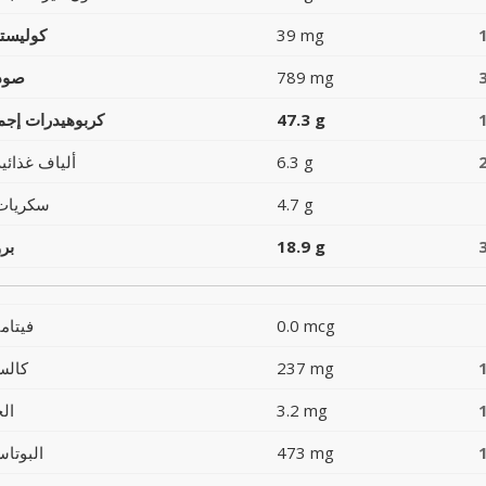
39 mg
كوليست
789 mg
صود
47.3 g
كربوهيدرات إجما
6.3 g
ألياف غذائية
4.7 g
سكريات
18.9 g
بر
0.0 mcg
فيتام
237 mg
كالس
3.2 mg
ال
473 mg
البوتاس