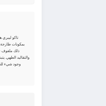
تاكو ليبري ه
بمكونات طازجة م
ذلك ملفوف في
والتقاليد الطهي. يتب
وجود شيء للجمي