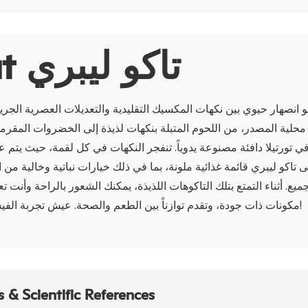
About تاكو ليبري
و انصهار حيوي بين نكهات المكسيك التقليدية والتعديلات العصرية الجريئ
حلية المصدر، من اللحوم المتبلة بنكهات لذيذة إلى الخضروات المقر
 تورتيلا دافئة مصنوعة يدوياً. تنفجر النكهات في كل لقمة، حيث يتم ع
نى تاكو ليبري قائمة غذائية ملونة، بما في ذلك خيارات نباتية وخالية من
ع. أثناء التمتع بتلك التاكوهات اللذيذة، يمكنك الشعور بالراحة وأنت ت
مكونات ذات جودة، وتقدم توازناً بين الطعم والصحة. عيش تجربة الفيستا في التاكو ليبري!
 & Scientific References