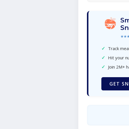
Sm
Sn
★★
✓
Track meal
✓
Hit your nu
✓
Join 2M+ 
GET SN