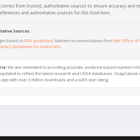
 comes from trusted, authoritative sources to ensure accuracy and rel
c references and authoritative sources for this food item.
tative Sources:
ages based on
FDA guidelines
. Nutrient recommendations from
NIH Office of 
ietary Guidelines for Americans
.
rie:
We are committed to providing accurate, evidence-based nutrition inf
y updated to reflect the latest research and USDA databases. SnapCalorie i
g app with over 2 million downloads and a 4.8/5 star rating.