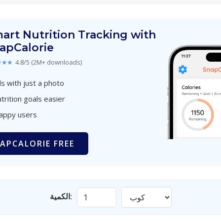
art Nutrition Tracking with
apCalorie
★★★
4.8/5 (2M+ downloads)
s with just a photo
trition goals easier
happy users
APCALORIE FREE
الكمية: