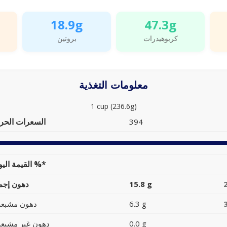
18.9g
47.3g
كربوهيدرات
بروتين
معلومات التغذية
1 cup (236.6g)
السعرات الحرا
394
القيمة اليومية %*
15.8 g
دهون إجما
6.3 g
دهون مشبعة
0.0 g
دهون غير مشبعة