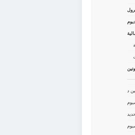
رول
يوم
لية
وتين
ين د
يوم
حديد
يوم