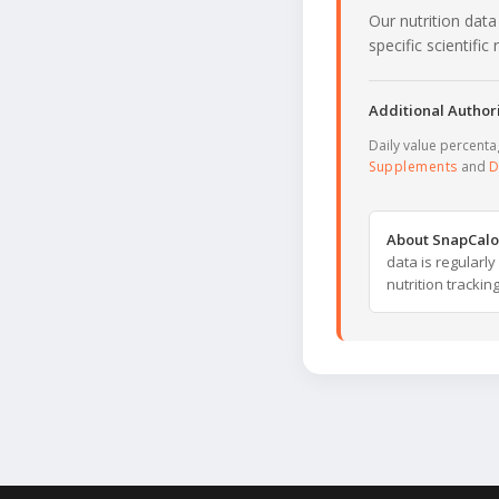
Our nutrition data
specific scientifi
Additional Authori
Daily value percent
Supplements
and
D
About SnapCalo
data is regularl
nutrition trackin