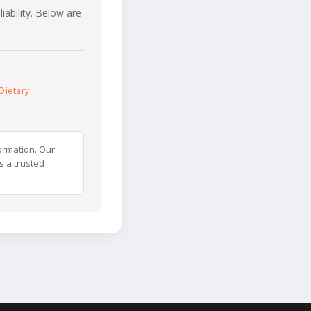
iability. Below are
Dietary
ormation. Our
s a trusted