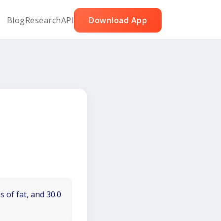
Blog
Research
API
Download App
 of fat, and 30.0