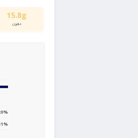
15.8g
دهون
20%
31%