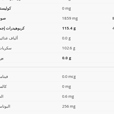
0 mg
كوليست
1859 mg
صود
115.4 g
كربوهيدرات إجما
0.0 g
ألياف غذائية
102.6 g
سكريات
0.0 g
بر
0.0 mcg
فيتام
0 mg
كالس
0.6 mg
ال
256 mg
البوتاس