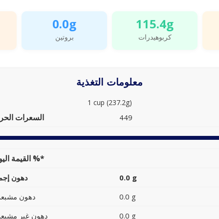
0.0g
115.4g
كربوهيدرات
بروتين
معلومات التغذية
1 cup (237.2g)
السعرات الحرا
449
القيمة اليومية %*
0.0 g
دهون إجما
0.0 g
دهون مشبعة
0.0 g
دهون غير مشبعة