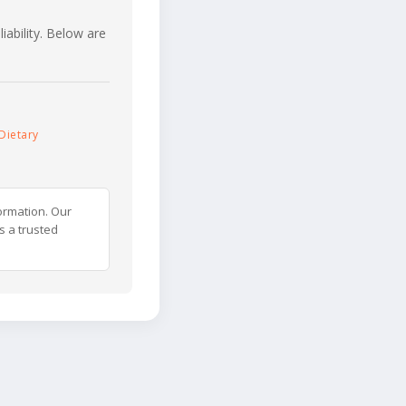
iability. Below are
Dietary
ormation. Our
s a trusted