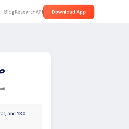
Blog
Research
API
Download App
صل
تقي
fat, and 18.0