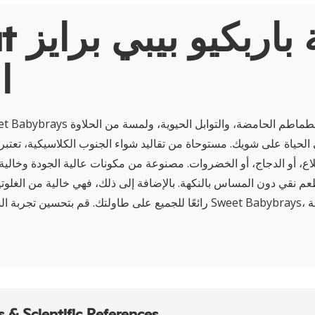
About ص
ا
الحياة على شويك. مستوحاة من تقاليد شواء الجنوب الكلاسيكية، تعتبر
ع، أو الدجاج، أو الخضروات. مصنوعة من مكونات عالية الجودة وخالية 
م نقي دون المساس بالنكهة. بالإضافة إلى ذلك، فهي خالية من الغلوتين،
رائعًا للجميع على طاولتك. قم بتحسين تجربة الشواء الخاصة بك مع ybrays
 & Scientific References