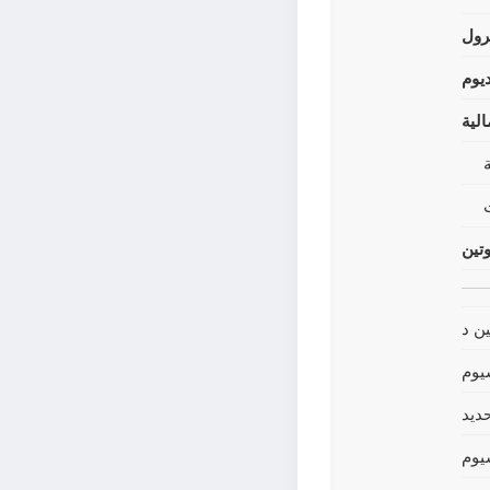
رول
يوم
لية
وتين
ين د
يوم
حديد
يوم