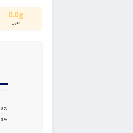
0.0g
دهون
0%
0%