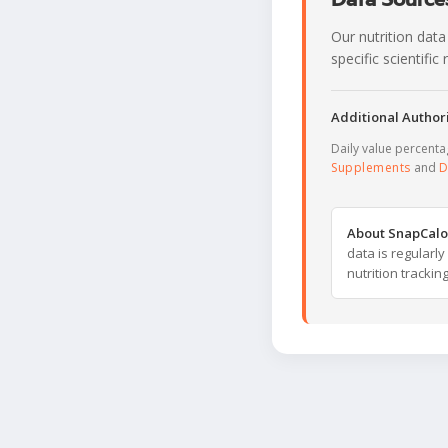
Our nutrition data
specific scientifi
Additional Authori
Daily value percent
Supplements
and
D
About SnapCalo
data is regularl
nutrition trackin