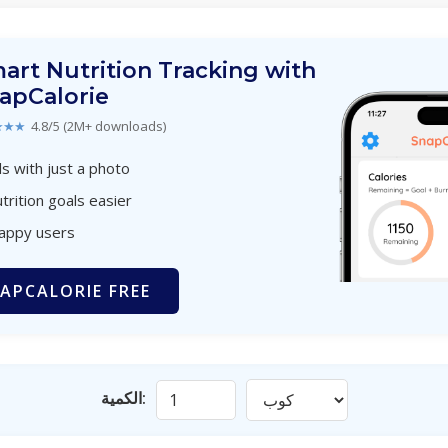
art Nutrition Tracking with
apCalorie
★★★
4.8/5 (2M+ downloads)
s with just a photo
trition goals easier
happy users
APCALORIE FREE
الكمية: