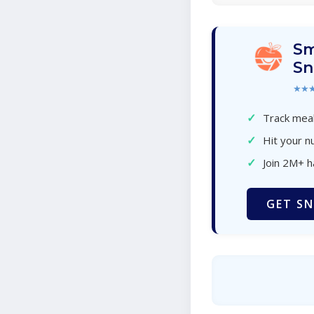
Sm
Sn
★★
✓
Track meal
✓
Hit your nu
✓
Join 2M+ 
GET SN