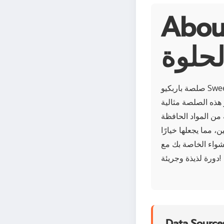
لصة باربكيو بيبي برايز
لحلوة
صلصة باربكيو Sweet Babybrays هي مزيج لذيذ من الطماطم الحامضة، والتوابل الحيوية، ولمسة من الحلاوة
 هذه الصلصة مثالية
من المواد الحافظة
 مما يجعلها خيارًا
Sweet Bab، حيث تقدم كل زجاجة
دورة لذيذة وجريئة!
Data Sources