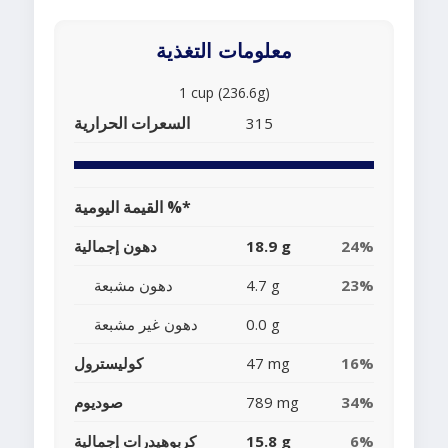
معلومات التغذية
1 cup (236.6g)
السعرات الحرارية
315
القيمة اليومية %*
24%
18.9 g
دهون إجمالية
23%
4.7 g
دهون مشبعة
0.0 g
دهون غير مشبعة
16%
47 mg
كوليسترول
34%
789 mg
صوديوم
6%
15.8 g
كربوهيدرات إجمالية