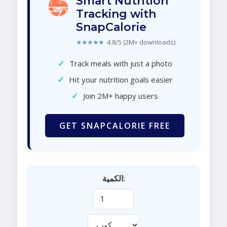
Smart Nutrition
Tracking with
SnapCalorie
★★★★★
4.8/5 (2M+ downloads)
✓
Track meals with just a photo
✓
Hit your nutrition goals easier
✓
Join 2M+ happy users
GET SNAPCALORIE FREE
الكمية: