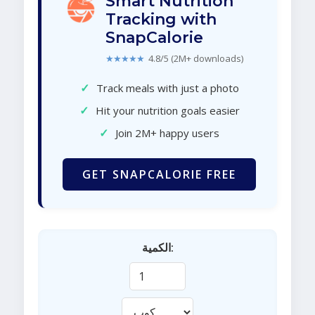
Smart Nutrition
Tracking with
SnapCalorie
★★★★★
4.8/5 (2M+ downloads)
✓
Track meals with just a photo
✓
Hit your nutrition goals easier
✓
Join 2M+ happy users
GET SNAPCALORIE FREE
الكمية: