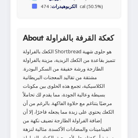
474 cal (50.5%)
الكربوهيدرات:
About كعكة القرفة بالفراولة
الكعك بالفراولة Shortbread هو حلوى شهية
تتميز بقاعدة من الكعك الزبدية، مزينة بالفراولة
الطازجة ورشة خفيفة من السكر البودرة.
مشتقة من تقاليد المعجنات البريطانية
الكلاسيكية، تجمع هذه الحلوى بين مكونات
بسيطة وعالية الجودة، مما يقدم لك تحاملاً
مرضيًا يتناغم مع حلاوة الفاكهة. بالرغم من أن
الكعك يحتوي على زبدة مما يجعله فاخرًا، إلا أن
إضافة الفراولة الطازجة تضيف نكهة من
الفيتامينات والمضادات الأكسدة. مثالية لنزهة
صيفية أو كختام حلو لأي وجبة، الكعك بالفراولة