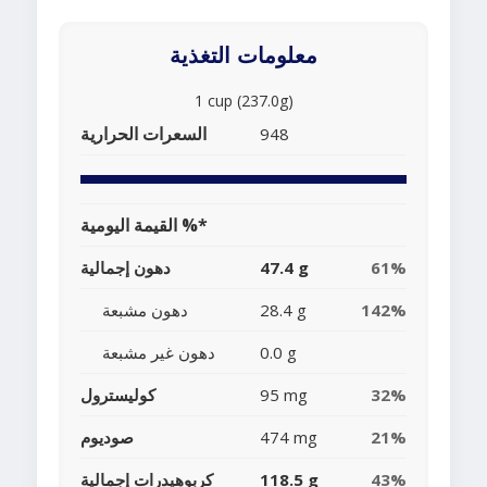
معلومات التغذية
1 cup (237.0g)
السعرات الحرارية
948
القيمة اليومية %*
61%
47.4 g
دهون إجمالية
142%
28.4 g
دهون مشبعة
0.0 g
دهون غير مشبعة
32%
95 mg
كوليسترول
21%
474 mg
صوديوم
43%
118.5 g
كربوهيدرات إجمالية