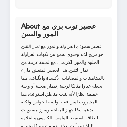
About عصير توت بري مع
الموز والتنين
عصير سموذي الفراولة والموز مع ثمار التنين
هو مزيج لذيذ وحيوي يجمع بين نكهات الفراولة
الحلوة والموز الكريمي، مع لمسة غريبة من
ثمار التنين. هذا العصير المنعش مليء
بالفيتامينات والمضادات الأكسدة والألياف، مما
يجعله خيارًا مثاليًا لوجبة إفطار صحية أو وجبة
خفيفة. نظرًا لأنه ينبت مناطق استوائية، هذا
المشروب ليس فقط وليمة للحواس ولكنه
يدعم أيضًا جهاز المناعة ويعزز مستويات
الطاقة. استمتع بالملمس الكريمي والحلاوة
اللذيذة وأنت تغذي جسمك مع كل شربة!