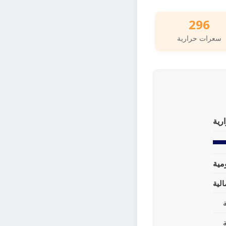
296
سعرات حرارية
رية
لية