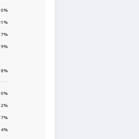
0%
31%
17%
9%
18%
0%
2%
7%
4%