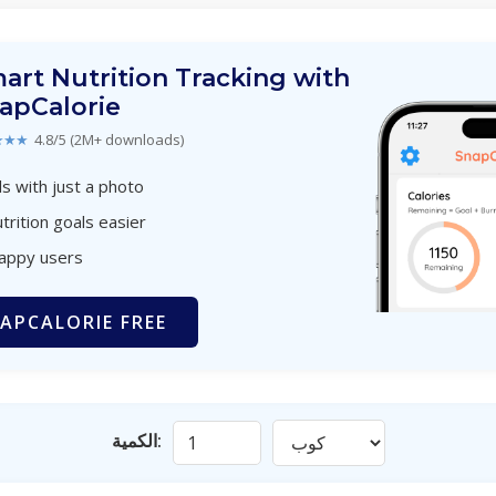
art Nutrition Tracking with
apCalorie
★★★
4.8/5 (2M+ downloads)
s with just a photo
trition goals easier
happy users
APCALORIE FREE
الكمية: