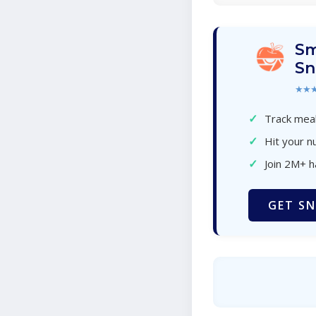
Sm
Sn
★★
✓
Track meal
✓
Hit your nu
✓
Join 2M+ 
GET SN