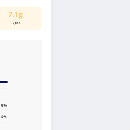
7.1g
دهون
9%
6%