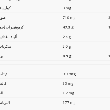
0 mg
كوليست
710 mg
صود
47.3 g
كربوهيدرات إجما
2.4 g
ألياف غذائية
3.0 g
سكريات
8.9 g
بر
0.0 mcg
فيتام
30 mg
كالس
1.2 mg
ال
177 mg
البوتاس