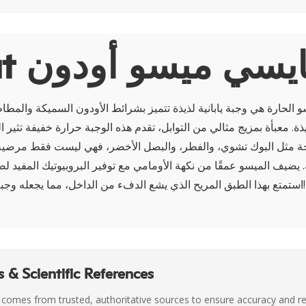
A سبايسي ميسو أودون
و الحارة هي وجبة يابانية لذيذة تتميز بشرائط الأودون السميكة والمطا
يذة. معبأة بمزيج مثالي من التوابل، تقدم هذه الوجبة حرارة خفيفة تثير ا
 مثل البوك تشوي، والفطر، والبصل الأخضر، فهي ليست فقط مرضية و
ة. يضيف الميسو عمقًا من نكهة الأومامي مع توفير البروبيوتيك المفيد ل
استمتع بهذا الطبق المريح الذي يشع الدفء من الداخل، مما يجعله وجبة مثالية لأي مناسبة!
 & Scientific References
 comes from trusted, authoritative sources to ensure accuracy and rel