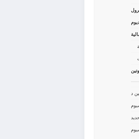
رول
يوم
لية
وتين
ين د
يوم
حديد
يوم