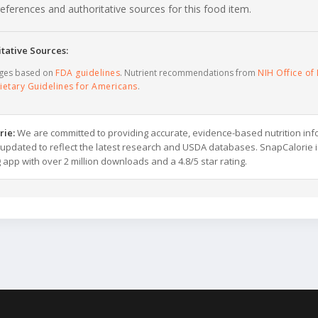
c references and authoritative sources for this food item.
tative Sources:
ages based on
FDA guidelines
. Nutrient recommendations from
NIH Office of 
ietary Guidelines for Americans
.
rie:
We are committed to providing accurate, evidence-based nutrition inf
y updated to reflect the latest research and USDA databases. SnapCalorie i
g app with over 2 million downloads and a 4.8/5 star rating.