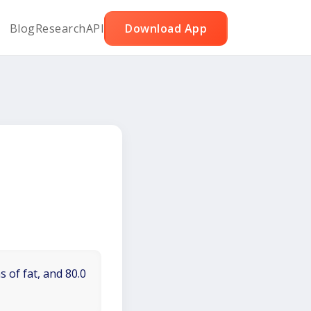
Blog
Research
API
Download App
 of fat, and 80.0