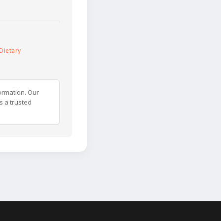
Dietary
ormation. Our
s a trusted