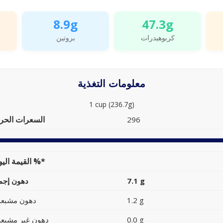
8.9g
47.3g
كربوهيدرات
بروتين
معلومات التغذية
1 cup (236.7g)
السعرات الحرا
296
القيمة اليومية %*
7.1 g
دهون إجما
1.2 g
دهون مشبعة
0.0 g
دهون غير مشبعة