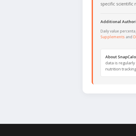
specific scientifi
Additional Authori
Daily value percent
Supplements
and
D
About SnapCalo
data is regularl
nutrition trackin