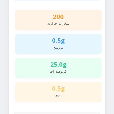
200
سعرات حرارية
0.5g
بروتين
25.0g
كربوهيدرات
0.5g
دهون