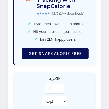
SnapCalorie
★★★★★
4.8/5 (2M+ downloads)
✓
Track meals with just a photo
✓
Hit your nutrition goals easier
✓
Join 2M+ happy users
GET SNAPCALORIE FREE
الكمية: