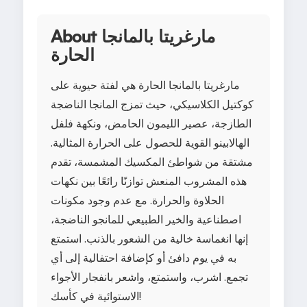
About مارغريتا بالمانجا
الحارة
مارغريتا بالمانجا الحارة هي لفتة حيوية على
كوكتيل الكلاسيكي، حيث تمزج المانجا الناضجة
الطازجة، عصير الليمون الحامض، ونكهة فلفل
الهالابينو القوية للحصول على الحرارة المثالية.
مشتقة من شواطئ المكسيك المشمسة، تقدم
هذه المشروب المنعش توازنًا رائعًا بين نكهات
الحلاوة والحرارة. مع عدم وجود مكونات
اصطناعية والخير الطبيعي للمانجو الناضجة،
إنها انغماسة خالية من الشعور بالذنب. استمتع
به في يوم دافئ أو كإضافة احتفالية إلى أي
تجمع. اشرب، واستمتع، واشعر بانفجار الأجواء
الاستوائية في كأسك!