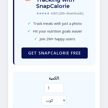
SnapCalorie
★★★★★
4.8/5 (2M+ downloads)
✓
Track meals with just a photo
✓
Hit your nutrition goals easier
✓
Join 2M+ happy users
GET SNAPCALORIE FREE
الكمية: